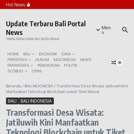
Lewati ke konten
Rekomendasi Beach Club Sunset di Canggu
Hot News
Penanaman Ribuan Mangrove di Teluk Benoa
Bali Waspada Kemarau Ekstrem El Niño
Update Terbaru Bali Portal
Men
News
u
Media Online Andal dan Berita Akurat
HOME
BALI
EKONOMI
GAYA
PERISTIWA
HUKUM
MULTIMEDIA
NEWS
PARIWISATA
PENDIDIKAN
POLITIK
SOSBUD
OPINI
Beranda
/
BALI INDONESIA
/
Transformasi Desa Wisata: Jatiluwih Kini
Manfaatkan Teknologi Blockchain untuk Tiket Masuk
BALI
BALI INDONESIA
Transformasi Desa Wisata:
Jatiluwih Kini Manfaatkan
Teknologi Blockchain untuk Tiket