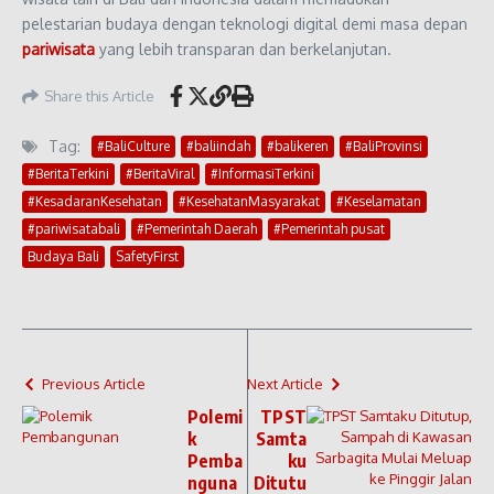
pelestarian budaya dengan teknologi digital demi masa depan
pariwisata
yang lebih transparan dan berkelanjutan.
Share this Article
Tag:
#BaliCulture
#baliindah
#balikeren
#BaliProvinsi
#BeritaTerkini
#BeritaViral
#InformasiTerkini
#KesadaranKesehatan
#KesehatanMasyarakat
#Keselamatan
#pariwisatabali
#Pemerintah Daerah
#Pemerintah pusat
Budaya Bali
SafetyFirst
Previous Article
Next Article
Polemi
TPST
k
Samta
Pemba
ku
nguna
Ditutu