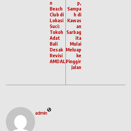
n
p,
Beach
Sampa
Club di
h di
Lokasi
Kawas
Suci:
an
Tokoh
Sarbag
Adat
ita
Bali
Mulai
Desak
Meluap
Revisi
ke
AMDAL
Pinggir
Jalan
admin