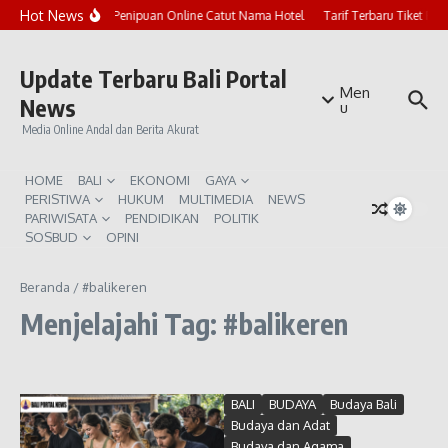
Lewati ke konten
Hot News
Marak Penipuan Online Catut Nama Hotel
Tarif Terbaru Tiket Pu
Update Terbaru Bali Portal
Men
News
u
Media Online Andal dan Berita Akurat
HOME
BALI
EKONOMI
GAYA
PERISTIWA
HUKUM
MULTIMEDIA
NEWS
PARIWISATA
PENDIDIKAN
POLITIK
SOSBUD
OPINI
Beranda
/
#balikeren
Menjelajahi Tag: #balikeren
BALI
BUDAYA
Budaya Bali
Budaya dan Adat
Budaya dan Agama