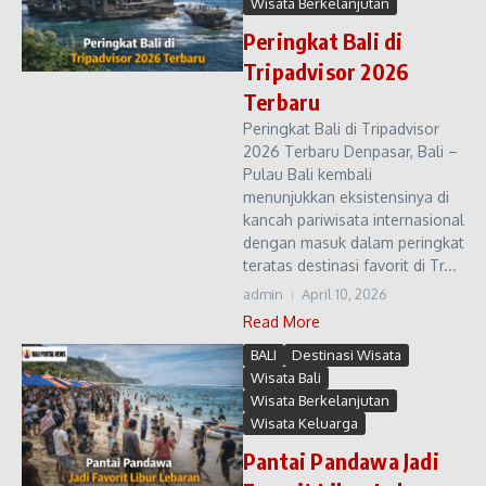
Wisata Berkelanjutan
Peringkat Bali di
Tripadvisor 2026
Terbaru
Peringkat Bali di Tripadvisor
2026 Terbaru Denpasar, Bali –
Pulau Bali kembali
menunjukkan eksistensinya di
kancah pariwisata internasional
dengan masuk dalam peringkat
teratas destinasi favorit di Tr...
admin
April 10, 2026
Read More
BALI
Destinasi Wisata
Wisata Bali
Wisata Berkelanjutan
Wisata Keluarga
Pantai Pandawa Jadi