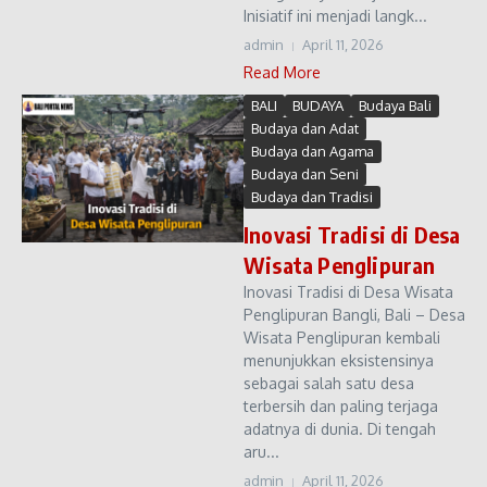
Inisiatif ini menjadi langk...
admin
April 11, 2026
Read More
BALI
BUDAYA
Budaya Bali
Budaya dan Adat
Budaya dan Agama
Budaya dan Seni
Budaya dan Tradisi
Inovasi Tradisi di Desa
Wisata Penglipuran
Inovasi Tradisi di Desa Wisata
Penglipuran Bangli, Bali – Desa
Wisata Penglipuran kembali
menunjukkan eksistensinya
sebagai salah satu desa
terbersih dan paling terjaga
adatnya di dunia. Di tengah
aru...
admin
April 11, 2026