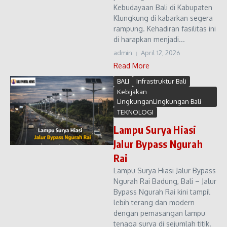
Kebudayaan Bali di Kabupaten
Klungkung di kabarkan segera
rampung. Kehadiran fasilitas ini
di harapkan menjadi...
admin
April 12, 2026
Read More
BALI
Infrastruktur Bali
Kebijakan
LingkunganLingkungan Bali
TEKNOLOGI
Lampu Surya Hiasi
Jalur Bypass Ngurah
Rai
Lampu Surya Hiasi Jalur Bypass
Ngurah Rai Badung, Bali – Jalur
Bypass Ngurah Rai kini tampil
lebih terang dan modern
dengan pemasangan lampu
tenaga surya di sejumlah titik.