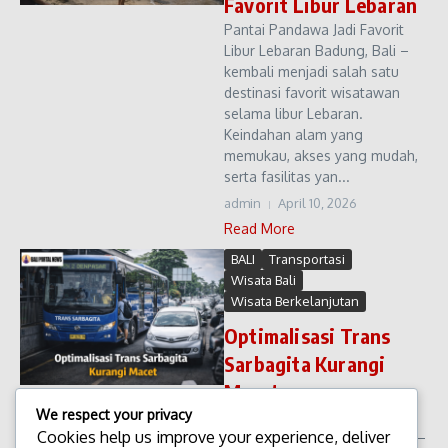
Favorit Libur Lebaran
Pantai Pandawa Jadi Favorit
Libur Lebaran Badung, Bali –
kembali menjadi salah satu
destinasi favorit wisatawan
selama libur Lebaran.
Keindahan alam yang
memukau, akses yang mudah,
serta fasilitas yan...
admin
April 10, 2026
Read More
BALI
Transportasi
Wisata Bali
Wisata Berkelanjutan
Optimalisasi Trans
Sarbagita Kurangi
Macet
We respect your privacy
Optimalisasi Trans Sarbagita
Cookies help us improve your experience, deliver
Kurangi Macet Denpasar, Bali –