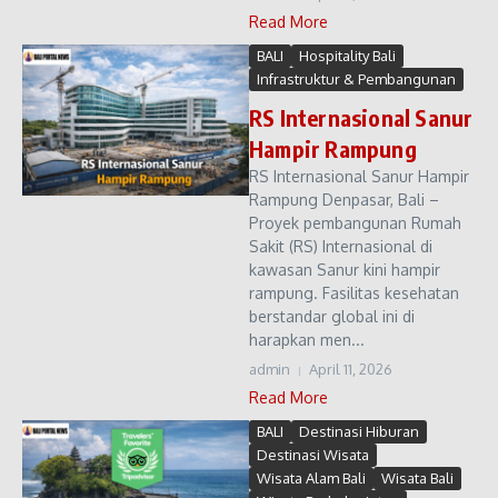
Read More
BALI
Hospitality Bali
Infrastruktur & Pembangunan
RS Internasional Sanur
Hampir Rampung
RS Internasional Sanur Hampir
Rampung Denpasar, Bali –
Proyek pembangunan Rumah
Sakit (RS) Internasional di
kawasan Sanur kini hampir
rampung. Fasilitas kesehatan
berstandar global ini di
harapkan men...
admin
April 11, 2026
Read More
BALI
Destinasi Hiburan
Destinasi Wisata
Wisata Alam Bali
Wisata Bali