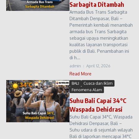
Sarbagita Ditambah
Armada Bus Trans Sarbagita
Ditambah Denpasar, Bali –
Pemerintah kembali menambah
armada bus Trans Sarbagita
sebagai upaya meningkatkan
kualitas layanan transportasi
publik di Bali. Penambahan ini
di h...
admin
April 12, 2026
Read More
BALI
Cuaca dan Iklim
Fenomena Alam
Suhu Bali Capai 34°C
Waspada Dehidrasi
Suhu Bali Capai 34°C, Waspada
Dehidrasi Denpasar, Bali –
Suhu udara di sejumlah wilayah
Bali di laporkan mencapai 34°C