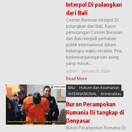
Interpol Di pulangkan
dari Bali
Cosmin Buronan Interpol Di
pulangkan dari Bali. Kasus
pemulangan Cosmin Buronan
dari Bali menjadi perhatian
publik internasional dalam
beberapa waktu terakhir. Pria
berkewarganegaraan asing
yang masuk...
admin
Januari 27, 2026
Read More
BALI
Hukum dan Keamanan
INTERNASIONAL
Kriminalitas
Buron Perampokan
Rumania Di tangkap di
Denpasar
Buron Perampokan Rumania Di