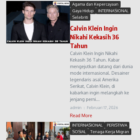
Agama dan Kepercayaan
Gaya Hidup
INTERNASIONAL
Selebriti
Calvin Klein Ingin
Nikahi Kekasih 36
Tahun
Calvin Klein Ingin Nikahi
Kekasih 36 Tahun. Kabar
mengejutkan datang dari dunia
mode internasional. Desainer
legendaris asal Amerika
Serikat, Calvin Klein, di
kabarkan ingin melangkah ke
jenjang perni...
admin
Februari 17, 2026
Read More
INTERNASIONAL
PERISTIWA
SOSIAL
Tenaga Kerja Migran