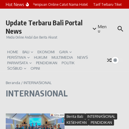
Lewati ke konten
Hot News
Marak Penipuan Online Catut Nama Hotel
Tarif Terbaru Tiket Pur
Update Terbaru Bali Portal
Men
News
u
Media Online Andal dan Berita Akurat
HOME
BALI
EKONOMI
GAYA
PERISTIWA
HUKUM
MULTIMEDIA
NEWS
PARIWISATA
PENDIDIKAN
POLITIK
SOSBUD
OPINI
Beranda
/
INTERNASIONAL
INTERNASIONAL
Berita Bali
INTERNASIONAL
KESEHATAN
PENDIDIKAN