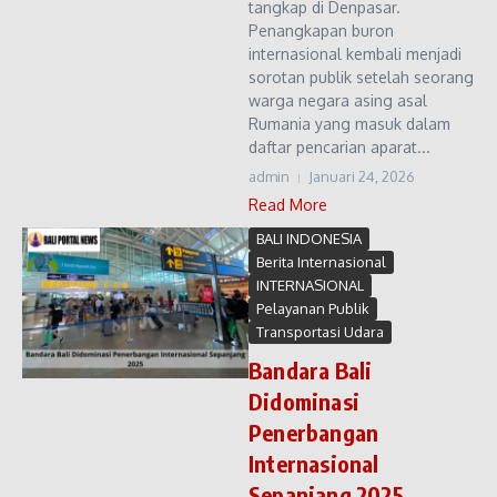
tangkap di Denpasar.
Penangkapan buron
internasional kembali menjadi
sorotan publik setelah seorang
warga negara asing asal
Rumania yang masuk dalam
daftar pencarian aparat...
admin
Januari 24, 2026
Read More
BALI INDONESIA
Berita Internasional
INTERNASIONAL
Pelayanan Publik
Transportasi Udara
Bandara Bali
Didominasi
Penerbangan
Internasional
Sepanjang 2025