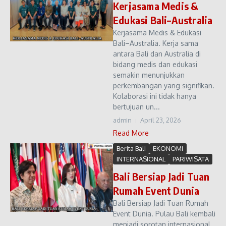
Kerjasama Medis &
Edukasi Bali–Australia
Kerjasama Medis & Edukasi
Bali–Australia. Kerja sama
antara Bali dan Australia di
bidang medis dan edukasi
semakin menunjukkan
perkembangan yang signifikan.
Kolaborasi ini tidak hanya
bertujuan un...
admin
April 23, 2026
Read More
Berita Bali
EKONOMI
INTERNASIONAL
PARIWISATA
Bali Bersiap Jadi Tuan
Rumah Event Dunia
Bali Bersiap Jadi Tuan Rumah
Event Dunia. Pulau Bali kembali
menjadi sorotan internasional