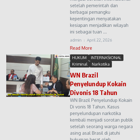
setelah pemerintah dan
berbagai pemangku
kepentingan menyatakan
kesiapan menjadikan wilayah
ini sebagai tuan ...
admin
April 22, 2026
Read More
HUKUM
INTERNASIONAL
Kriminal
Narkotika
WN Brazil
Penyelundup Kokain
Divonis 18 Tahun
WN Brazil Penyelundup Kokain
Di vonis 18 Tahun. Kasus
penyelundupan narkotika
kembali menjadi sorotan publik
setelah seorang warga negara
asing asal Brasil di jatuhi
hukuman berat oleh