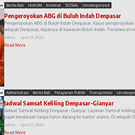
Berita Bali
HUKUM
Kriminal
SOSIAL
Uncategorized
Pengeroyokan ABG di Buluh Indah Denpasar
Pengeroyokan ABG di Buluh Indah Denpasar. Kasus pengeroyokan y
wilayah Denpasar, tepatnya di kawasan Buluh Indah. Peristiwa ini me
admin
April 19, 2026
Read More
Administrasi
Berita Bali
Pelayanan Publik
Transportasi
Uncatego
Jadwal Samsat Keliling Denpasar–Gianyar
Jadwal Samsat Keliling Denpasar–Gianyar. Layanan Samsat keliling
pajak kendaraan tanpa harus datang ke kantor utama. Di wilayah D
admin
April 17, 2026
Read More