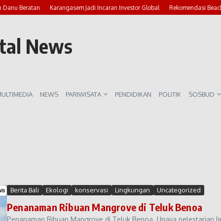
nu Beratan
Karangasem Jadi Incaran Investor Global
Rekomendasi Beach Clu
rtal News
ULTIMEDIA
NEWS
PARIWISATA
PENDIDIKAN
POLITIK
SOSBUD
Berita Bali
Ekologi
konservasi
Lingkungan
Uncategorized
Penanaman Ribuan Mangrove di Teluk Benoa
Penanaman Ribuan Mangrove di Teluk Benoa. Upaya pelestarian lin