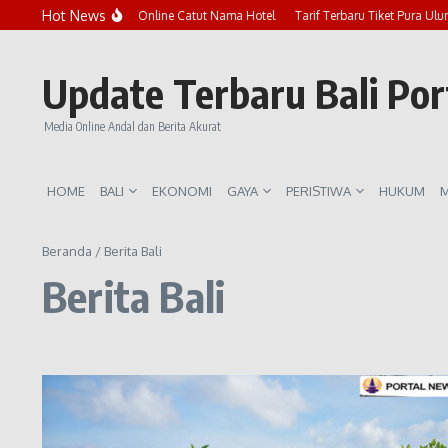
Lewati ke konten
Hot News
Marak Penipuan Online Catut Nama Hotel
Tarif Terbaru Tiket Pura Ulun Da
Update Terbaru Bali Po
Media Online Andal dan Berita Akurat
HOME
BALI
EKONOMI
GAYA
PERISTIWA
HUKUM
M
Beranda
/
Berita Bali
Berita Bali