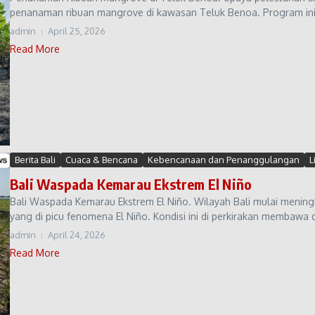
penanaman ribuan mangrove di kawasan Teluk Benoa. Program ini 
admin
April 25, 2026
Read More
Berita Bali
Cuaca & Bencana
Kebencanaan dan Penanggulangan
L
Bali Waspada Kemarau Ekstrem El Niño
Bali Waspada Kemarau Ekstrem El Niño. Wilayah Bali mulai meni
yang di picu fenomena El Niño. Kondisi ini di perkirakan membawa d
admin
April 24, 2026
Read More