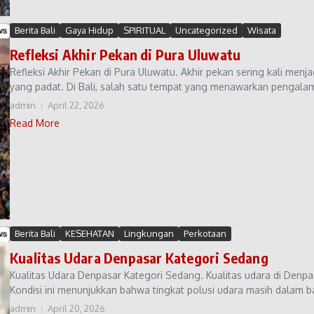
Berita Bali
Gaya Hidup
SPIRITUAL
Uncategorized
Wisata
Refleksi Akhir Pekan di Pura Uluwatu
Refleksi Akhir Pekan di Pura Uluwatu. Akhir pekan sering kali menj
yang padat. Di Bali, salah satu tempat yang menawarkan pengalama
admin
April 22, 2026
Read More
Berita Bali
KESEHATAN
Lingkungan
Perkotaan
Kualitas Udara Denpasar Kategori Sedang
Kualitas Udara Denpasar Kategori Sedang. Kualitas udara di Denpa
Kondisi ini menunjukkan bahwa tingkat polusi udara masih dalam b
admin
April 20, 2026