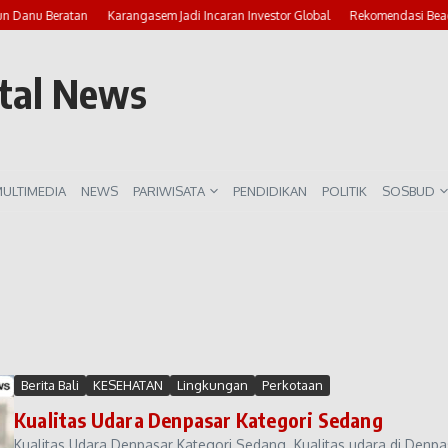
n Danu Beratan
Karangasem Jadi Incaran Investor Global
Rekomendasi Beach
rtal News
ULTIMEDIA
NEWS
PARIWISATA
PENDIDIKAN
POLITIK
SOSBUD
Berita Bali
KESEHATAN
Lingkungan
Perkotaan
Kualitas Udara Denpasar Kategori Sedang
Kualitas Udara Denpasar Kategori Sedang. Kualitas udara di Denpa