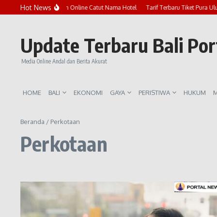
Lewati ke konten
Hot News
Marak Penipuan Online Catut Nama Hotel
Tarif Terbaru Tiket Pura Ulu
Update Terbaru Bali Po
Media Online Andal dan Berita Akurat
HOME
BALI
EKONOMI
GAYA
PERISTIWA
HUKUM
M
Beranda
/
Perkotaan
Perkotaan