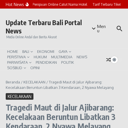
Lewati ke konten
Hot News
Marak Penipuan Online Catut Nama Hotel
Tarif Terbaru Tiket Pu
Update Terbaru Bali Portal
Men
News
u
Media Online Andal dan Berita Akurat
HOME
BALI
EKONOMI
GAYA
PERISTIWA
HUKUM
MULTIMEDIA
NEWS
PARIWISATA
PENDIDIKAN
POLITIK
SOSBUD
OPINI
Beranda
/
KECELAKAAN
/
Tragedi Maut di Jalur Ajibarang:
Kecelakaan Beruntun Libatkan 3 Kendaraan, 2 Nyawa Melayang
KECELAKAAN
Tragedi Maut di Jalur Ajibarang:
Kecelakaan Beruntun Libatkan 3
Kendaraan, 2 Nyawa Melayang