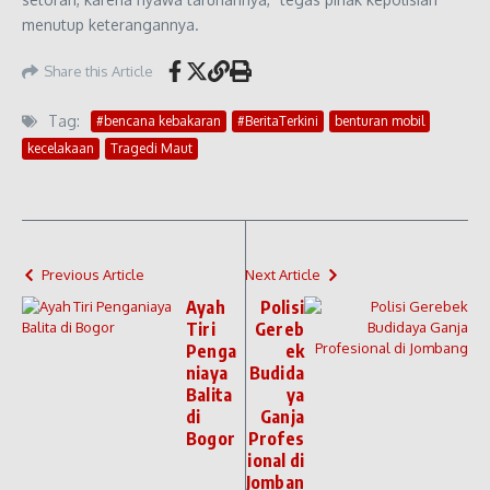
menutup keterangannya.
Share this Article
Tag:
#bencana kebakaran
#BeritaTerkini
benturan mobil
kecelakaan
Tragedi Maut
Previous Article
Next Article
Ayah
Polisi
Tiri
Gereb
Penga
ek
niaya
Budida
Balita
ya
di
Ganja
Bogor
Profes
ional di
Jomban