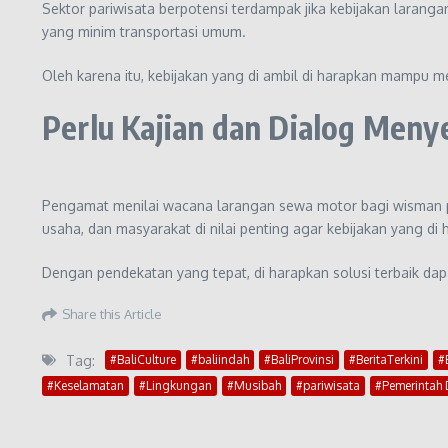
Sektor pariwisata berpotensi terdampak jika kebijakan larang
yang minim transportasi umum.
Oleh karena itu, kebijakan yang di ambil di harapkan mampu
Perlu Kajian dan Dialog Meny
Pengamat menilai wacana larangan sewa motor bagi wisman pe
usaha, dan masyarakat di nilai penting agar kebijakan yang di ha
Dengan pendekatan yang tepat, di harapkan solusi terbaik d
Share this Article
Tag:
#BaliCulture
#baliindah
#BaliProvinsi
#BeritaTerkini
#
#Keselamatan
#Lingkungan
#Musibah
#pariwisata
#Pemerintah 