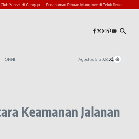
Sunset di Canggu
Penanaman Ribuan Mangrove di Teluk Benoa
Bali Waspa
OPINI
Agustus 5, 2026
ara Keamanan Jalanan