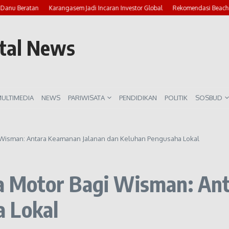
 Beratan
Karangasem Jadi Incaran Investor Global
Rekomendasi Beach Club 
rtal News
ULTIMEDIA
NEWS
PARIWISATA
PENDIDIKAN
POLITIK
SOSBUD
Wisman: Antara Keamanan Jalanan dan Keluhan Pengusaha Lokal
 Motor Bagi Wisman: Ant
 Lokal