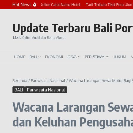
Lewati ke konten
Hot News
Marak Penipuan Online Catut Nama Hotel
Tarif Terbaru Tiket Pura Ulun Danu
Update Terbaru Bali Po
Media Online Andal dan Berita Akurat
HOME
BALI
EKONOMI
GAYA
PERISTIWA
HUKUM
M
Beranda
/
Pariwisata Nasional
/
Wacana Larangan Sewa Motor Bagi 
BALI
Pariwisata Nasional
Wacana Larangan Sewa
dan Keluhan Pengusaha