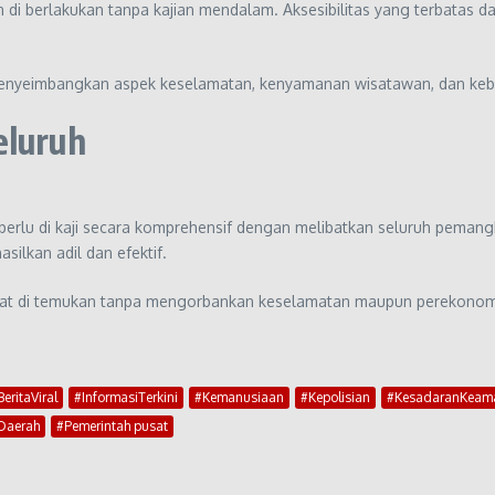
an di berlakukan tanpa kajian mendalam. Aksesibilitas yang terbata
 menyeimbangkan aspek keselamatan, kenyamanan wisatawan, dan keb
eluruh
rlu di kaji secara komprehensif dengan melibatkan seluruh pemang
silkan adil dan efektif.
apat di temukan tanpa mengorbankan keselamatan maupun perekonomi
BeritaViral
#InformasiTerkini
#Kemanusiaan
#Kepolisian
#KesadaranKeam
Daerah
#Pemerintah pusat