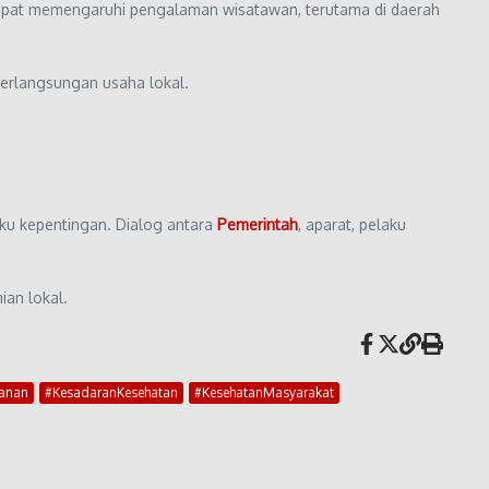
s dapat memengaruhi pengalaman wisatawan, terutama di daerah
erlangsungan usaha lokal.
ku kepentingan. Dialog antara
Pemerintah
, aparat, pelaku
an lokal.
anan
#KesadaranKesehatan
#KesehatanMasyarakat