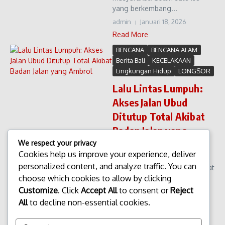
yang berkembang...
admin
Januari 18, 2026
Read More
BENCANA
BENCANA ALAM
Berita Bali
KECELAKAAN
Lingkungan Hidup
LONGSOR
Lalu Lintas Lumpuh:
Akses Jalan Ubud
Ditutup Total Akibat
Badan Jalan yang
Ambrol
We respect your privacy
Cookies help us improve your experience, deliver
Lalu Lintas Lumpuh: Akses
personalized content, and analyze traffic. You can
Jalan Ubud Ditutup Total Akibat
choose which cookies to allow by clicking
Badan Jalan yang Ambrol
Akses utama menuju kawasan
Customize
. Click
Accept All
to consent or
Reject
Ubud mengalami penutupan
All
to decline non-essential cookies.
total setelah badan jalan di
laporkan ambrol. Peristiwa ini