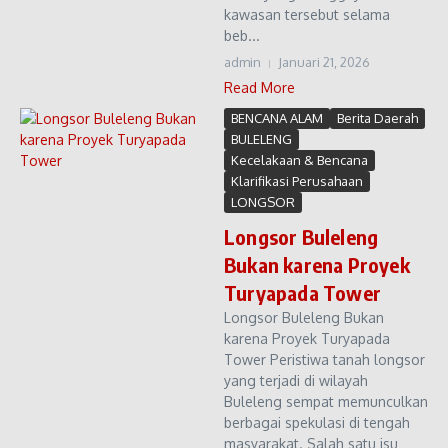
kawasan tersebut selama
beb...
admin
Januari 21, 2026
Read More
BENCANA ALAM
Berita Daerah
BULELENG
Kecelakaan & Bencana
Klarifikasi Perusahaan
LONGSOR
Longsor Buleleng
Bukan karena Proyek
Turyapada Tower
Longsor Buleleng Bukan
karena Proyek Turyapada
Tower Peristiwa tanah longsor
yang terjadi di wilayah
Buleleng sempat memunculkan
berbagai spekulasi di tengah
masyarakat. Salah satu isu