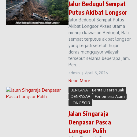
Jalur Bedugul Sempat
Putus Akibat Longsor
Jalur Bedugul Sempat Putus
Akibat Longsor Akses utama
menuju kawasan Bedugul, Bali,
sempat terputus akibat longsor
yang terjadi setelah hujan
deras mengguyur wilayah
tersebut selama beberapa jam.
Peri...
admin
April 5, 2026
Read More
BENCANA
Berita Daerah Bali
DENPASAR
Fenomena Alam
LONGSOR
Jalan Singaraja
Denpasar Pasca
Longsor Pulih