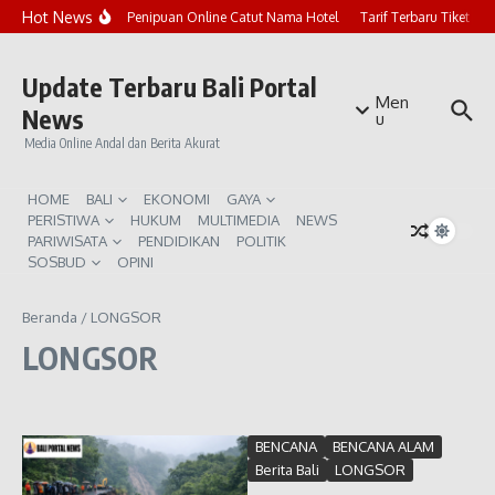
Lewati ke konten
Hot News
Marak Penipuan Online Catut Nama Hotel
Tarif Terbaru Tiket Pu
Update Terbaru Bali Portal
Men
News
u
Media Online Andal dan Berita Akurat
HOME
BALI
EKONOMI
GAYA
PERISTIWA
HUKUM
MULTIMEDIA
NEWS
PARIWISATA
PENDIDIKAN
POLITIK
SOSBUD
OPINI
Beranda
/
LONGSOR
LONGSOR
BENCANA
BENCANA ALAM
Berita Bali
LONGSOR