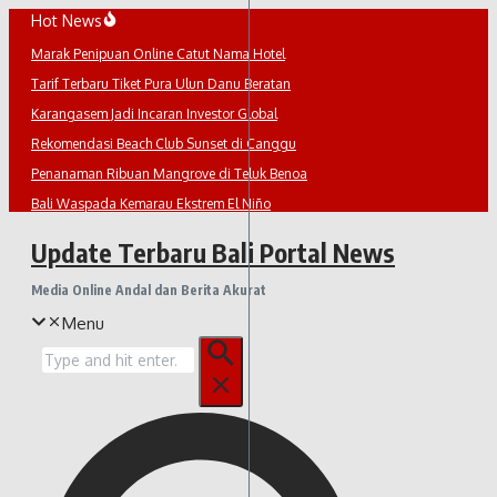
Lewati
Hot News
ke
Marak Penipuan Online Catut Nama Hotel
konten
Tarif Terbaru Tiket Pura Ulun Danu Beratan
Karangasem Jadi Incaran Investor Global
Rekomendasi Beach Club Sunset di Canggu
Penanaman Ribuan Mangrove di Teluk Benoa
Bali Waspada Kemarau Ekstrem El Niño
Update Terbaru Bali Portal News
Media Online Andal dan Berita Akurat
Menu
Pencarian
untuk: