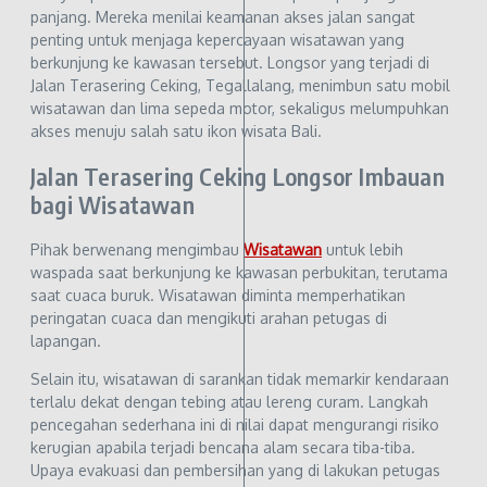
panjang. Mereka menilai keamanan akses jalan sangat
penting untuk menjaga kepercayaan wisatawan yang
berkunjung ke kawasan tersebut. Longsor yang terjadi di
Jalan Terasering Ceking, Tegallalang, menimbun satu mobil
wisatawan dan lima sepeda motor, sekaligus melumpuhkan
akses menuju salah satu ikon wisata Bali.
Jalan Terasering Ceking Longsor Imbauan
bagi Wisatawan
Pihak berwenang mengimbau
Wisatawan
untuk lebih
waspada saat berkunjung ke kawasan perbukitan, terutama
saat cuaca buruk. Wisatawan diminta memperhatikan
peringatan cuaca dan mengikuti arahan petugas di
lapangan.
Selain itu, wisatawan di sarankan tidak memarkir kendaraan
terlalu dekat dengan tebing atau lereng curam. Langkah
pencegahan sederhana ini di nilai dapat mengurangi risiko
kerugian apabila terjadi bencana alam secara tiba-tiba.
Upaya evakuasi dan pembersihan yang di lakukan petugas