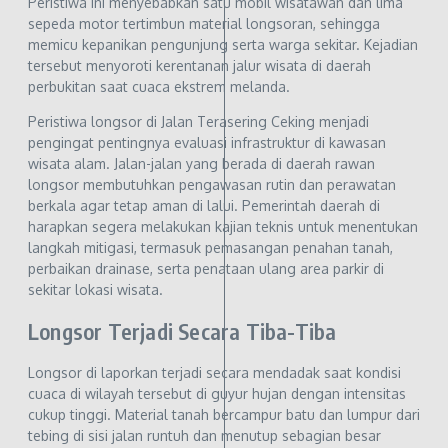
Peristiwa ini menyebabkan satu mobil wisatawan dan lima
sepeda motor tertimbun material longsoran, sehingga
memicu kepanikan pengunjung serta warga sekitar. Kejadian
tersebut menyoroti kerentanan jalur wisata di daerah
perbukitan saat cuaca ekstrem melanda.
Peristiwa longsor di Jalan Terasering Ceking menjadi
pengingat pentingnya evaluasi infrastruktur di kawasan
wisata alam. Jalan-jalan yang berada di daerah rawan
longsor membutuhkan pengawasan rutin dan perawatan
berkala agar tetap aman di lalui. Pemerintah daerah di
harapkan segera melakukan kajian teknis untuk menentukan
langkah mitigasi, termasuk pemasangan penahan tanah,
perbaikan drainase, serta penataan ulang area parkir di
sekitar lokasi wisata.
Longsor Terjadi Secara Tiba-Tiba
Longsor di laporkan terjadi secara mendadak saat kondisi
cuaca di wilayah tersebut di guyur hujan dengan intensitas
cukup tinggi. Material tanah bercampur batu dan lumpur dari
tebing di sisi jalan runtuh dan menutup sebagian besar