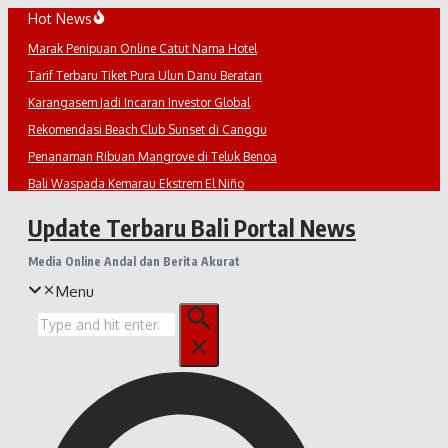
Lewati
Hot News
ke
Marak Penipuan Online Catut Nama Hotel
konten
Tarif Terbaru Tiket Pura Ulun Danu Beratan
Karangasem Jadi Incaran Investor Global
Rekomendasi Beach Club Sunset di Canggu
Penanaman Ribuan Mangrove di Teluk Benoa
Bali Waspada Kemarau Ekstrem El Niño
Update Terbaru Bali Portal News
Media Online Andal dan Berita Akurat
Menu
Pencarian
untuk: