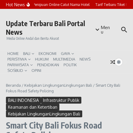
Lewati ke konten
Hot News
Marak Penipuan Online Catut Nama Hotel
Tarif Terbaru Tiket Pur
Update Terbaru Bali Portal
Men
News
u
Media Online Andal dan Berita Akurat
HOME
BALI
EKONOMI
GAYA
PERISTIWA
HUKUM
MULTIMEDIA
NEWS
PARIWISATA
PENDIDIKAN
POLITIK
SOSBUD
OPINI
Beranda
/
Kebijakan LingkunganLingkungan Bali
/
Smart City Bali
Fokus Road Safety Policing
BALI INDONESIA
Infrastruktur Publik
Keamanan dan Ketertiban
Kebijakan LingkunganLingkungan Bali
Smart City Bali Fokus Road