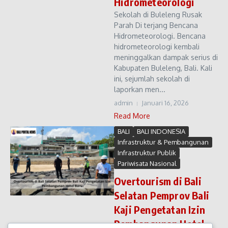
Hidrometeorologi
Sekolah di Buleleng Rusak
Parah Di terjang Bencana
Hidrometeorologi. Bencana
hidrometeorologi kembali
meninggalkan dampak serius di
Kabupaten Buleleng, Bali. Kali
ini, sejumlah sekolah di
laporkan men...
admin
Januari 16, 2026
Read More
BALI
BALI INDONESIA
Infrastruktur & Pembangunan
Infrastruktur Publik
Pariwisata Nasional
Overtourism di Bali
Selatan Pemprov Bali
Kaji Pengetatan Izin
Pembangunan Hotel