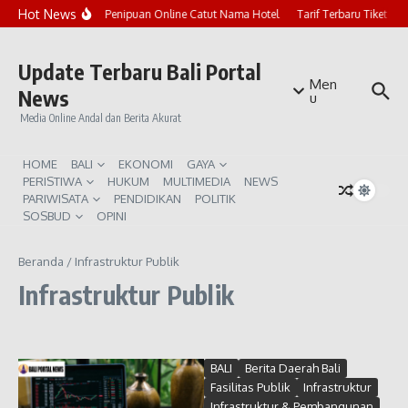
Lewati ke konten
Hot News
Marak Penipuan Online Catut Nama Hotel
Tarif Terbaru Tiket Pu
Update Terbaru Bali Portal
Men
News
u
Media Online Andal dan Berita Akurat
HOME
BALI
EKONOMI
GAYA
PERISTIWA
HUKUM
MULTIMEDIA
NEWS
PARIWISATA
PENDIDIKAN
POLITIK
SOSBUD
OPINI
Beranda
/
Infrastruktur Publik
Infrastruktur Publik
BALI
Berita Daerah Bali
Fasilitas Publik
Infrastruktur
Infrastruktur & Pembangunan