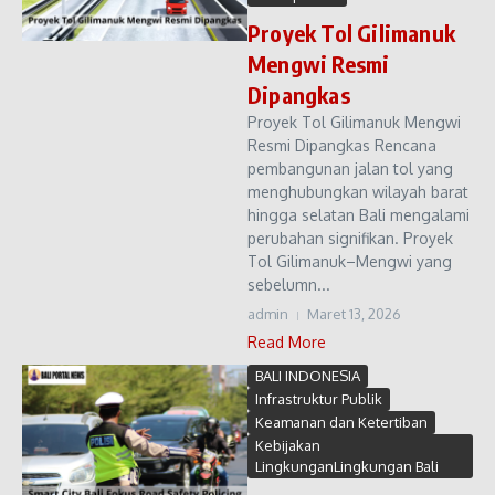
Proyek Tol Gilimanuk
Mengwi Resmi
Dipangkas
Proyek Tol Gilimanuk Mengwi
Resmi Dipangkas Rencana
pembangunan jalan tol yang
menghubungkan wilayah barat
hingga selatan Bali mengalami
perubahan signifikan. Proyek
Tol Gilimanuk–Mengwi yang
sebelumn...
admin
Maret 13, 2026
Read More
BALI INDONESIA
Infrastruktur Publik
Keamanan dan Ketertiban
Kebijakan
LingkunganLingkungan Bali