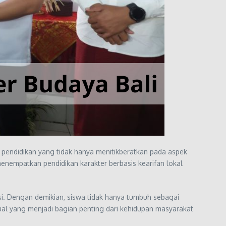
endidikan yang tidak hanya menitikberatkan pada aspek
 menempatkan pendidikan karakter berbasis kearifan lokal
asi. Dengan demikian, siswa tidak hanya tumbuh sebagai
itual yang menjadi bagian penting dari kehidupan masyarakat