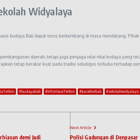
ekolah Widyalaya
asis budaya Bali dapat terus berkembang di masa mendatang. Pihak 
embangunan daerah, tetapi juga penjaga nilai-nilai budaya yang tela
apkan tetap berakar kuat pada tradisi sekaligus terbuka terhadap p
taTerkini
#budayabali
#InformasiTerkini
#karakterbali
#sekolahwidyalaya
Next Article
rhiasan demi Judi
Polisi Gadungan di Denpasar