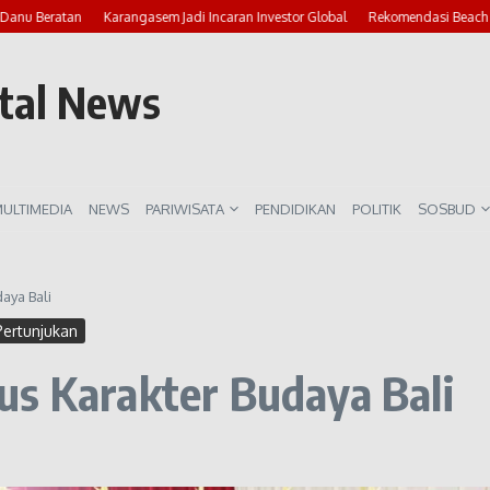
 Beratan
Karangasem Jadi Incaran Investor Global
Rekomendasi Beach Club 
rtal News
ULTIMEDIA
NEWS
PARIWISATA
PENDIDIKAN
POLITIK
SOSBUD
aya Bali
Pertunjukan
us Karakter Budaya Bali