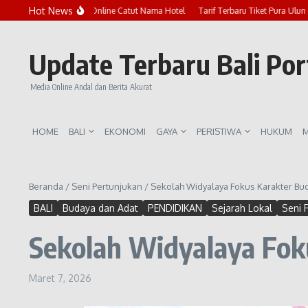
Lewati ke konten
Hot News
Marak Penipuan Online Catut Nama Hotel
Tarif Terbaru Tiket Pura Ulun Danu
Update Terbaru Bali Po
Media Online Andal dan Berita Akurat
HOME
BALI
EKONOMI
GAYA
PERISTIWA
HUKUM
M
Beranda
/
Seni Pertunjukan
/
Sekolah Widyalaya Fokus Karakter Bud
BALI
Budaya dan Adat
PENDIDIKAN
Sejarah Lokal
Seni 
Sekolah Widyalaya Fok
Maret 7, 2026