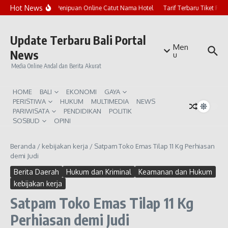
Lewati ke konten
Hot News
Marak Penipuan Online Catut Nama Hotel
Tarif Terbaru Tiket Pur
Update Terbaru Bali Portal
Men
News
u
Media Online Andal dan Berita Akurat
HOME
BALI
EKONOMI
GAYA
PERISTIWA
HUKUM
MULTIMEDIA
NEWS
PARIWISATA
PENDIDIKAN
POLITIK
SOSBUD
OPINI
Beranda
/
kebijakan kerja
/
Satpam Toko Emas Tilap 11 Kg Perhiasan
demi Judi
Berita Daerah
Hukum dan Kriminal
Keamanan dan Hukum
kebijakan kerja
Satpam Toko Emas Tilap 11 Kg
Perhiasan demi Judi