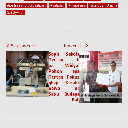
#perhiasanditilapsatpam
#satpam
#tilapemas
Ketertiban Umum
SafetyFirst
Previous Article
Next Article
Sopir
Sekola
Tertim
h
pa
Widyal
Pohon
aya
Tertan
Fokus
gkap
Karakt
Bawa
er
Sabu
Budaya
Bali