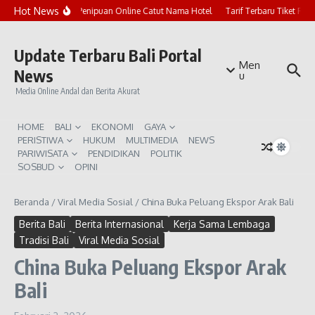
Lewati ke konten
Hot News
Marak Penipuan Online Catut Nama Hotel
Tarif Terbaru Tiket Pur
Update Terbaru Bali Portal
Men
News
u
Media Online Andal dan Berita Akurat
HOME
BALI
EKONOMI
GAYA
PERISTIWA
HUKUM
MULTIMEDIA
NEWS
PARIWISATA
PENDIDIKAN
POLITIK
SOSBUD
OPINI
Beranda
/
Viral Media Sosial
/
China Buka Peluang Ekspor Arak Bali
Berita Bali
Berita Internasional
Kerja Sama Lembaga
Tradisi Bali
Viral Media Sosial
China Buka Peluang Ekspor Arak
Bali