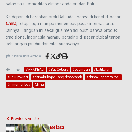
salah satu komoditas ekspor andalan dari Bali.
Ke depan, di harapkan arak Bali tidak hanya di kenal di pasar
China
, tetapi juga mampu menembus pasar internasional
lainnya. Langkah ini sekaligus menjadi bukti bahwa produk
tradisional Indonesia mampu bersaing di pasar global tanpa
kehilangan jati diri dan nilai budayanya.
Share this Article
Tag:
#ARAKBALI
#BaliCulture
#baliindah
#balikeren
#BaliProvinsi
#chinabukapeluangeksporarak
#chinaeksporarakbali
#minumanbali
China
Previous Article
Belasa