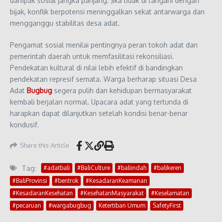
dampak sosial jangka panjang. Jika tidak di tangani dengan
bijak, konflik berpotensi meninggalkan sekat antarwarga dan
mengganggu stabilitas desa adat.
Pengamat sosial menilai pentingnya peran tokoh adat dan
pemerintah daerah untuk memfasilitasi rekonsiliasi.
Pendekatan kultural di nilai lebih efektif di bandingkan
pendekatan represif semata. Warga berharap situasi Desa
Adat
Bugbug
segera pulih dan kehidupan bermasyarakat
kembali berjalan normal. Upacara adat yang tertunda di
harapkan dapat dilanjutkan setelah kondisi benar-benar
kondusif.
Share this Article
Tag:
#adatbali
#BaliCulture
#baliindah
#balikeren
#BaliProvinsi
#bentrok
#KesadaranKeamanan
#KesadaranKesehatan
#KesehatanMasyarakat
#Keselamatan
#pecaruan
#wargabugbug
Ketertiban Umum
SafetyFirst