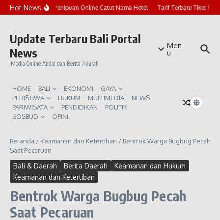
Lewati ke konten
Hot News
Marak Penipuan Online Catut Nama Hotel
Tarif Terbaru Tiket Pur
Update Terbaru Bali Portal
Men
News
u
Media Online Andal dan Berita Akurat
HOME
BALI
EKONOMI
GAYA
PERISTIWA
HUKUM
MULTIMEDIA
NEWS
PARIWISATA
PENDIDIKAN
POLITIK
SOSBUD
OPINI
Beranda
/
Keamanan dan Ketertiban
/
Bentrok Warga Bugbug Pecah
Saat Pecaruan
Bali & Daerah
Berita Daerah
Keamanan dan Hukum
Keamanan dan Ketertiban
Bentrok Warga Bugbug Pecah
Saat Pecaruan