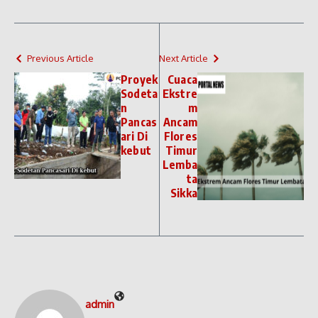
Previous Article
Next Article
Proyek
Cuaca
Sodeta
Ekstre
n
m
Pancas
Ancam
ari Di
Flores
kebut
Timur
Lemba
ta
Sikka
admin