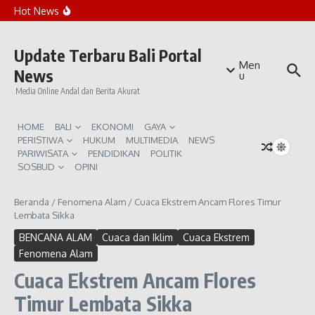
Lewati ke konten
Rekomendasi Beach Club Sunset di Canggu
Hot News
Penanaman Ribuan Mangrove di Teluk Benoa
Bali Waspada Kemarau Ekstrem El Niño
Update Terbaru Bali Portal
Men
News
u
Media Online Andal dan Berita Akurat
HOME
BALI
EKONOMI
GAYA
PERISTIWA
HUKUM
MULTIMEDIA
NEWS
PARIWISATA
PENDIDIKAN
POLITIK
SOSBUD
OPINI
Beranda
/
Fenomena Alam
/
Cuaca Ekstrem Ancam Flores Timur
Lembata Sikka
BENCANA ALAM
Cuaca dan Iklim
Cuaca Ekstrem
Fenomena Alam
Cuaca Ekstrem Ancam Flores
Timur Lembata Sikka