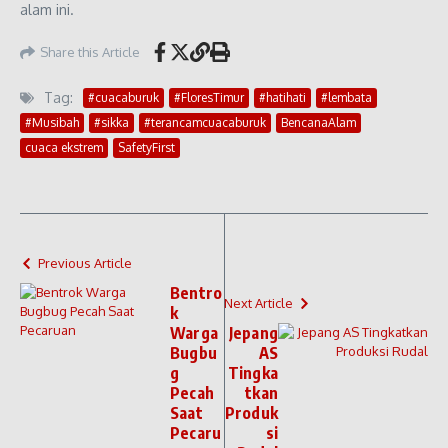
alam ini.
Share this Article
Tag:
#cuacaburuk
#FloresTimur
#hatihati
#lembata
#Musibah
#sikka
#terancamcuacaburuk
BencanaAlam
cuaca ekstrem
SafetyFirst
Previous Article
Bentro
Next Article
k
Warga
Jepang
Bugbu
AS
g
Tingka
Pecah
tkan
Saat
Produk
Pecaru
si