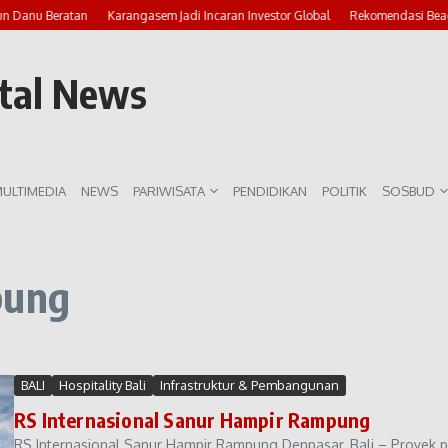
un Danu Beratan
Karangasem Jadi Incaran Investor Global
Rekomendasi Beach
rtal News
ULTIMEDIA
NEWS
PARIWISATA
PENDIDIKAN
POLITIK
SOSBUD
pung
BALI
Hospitality Bali
Infrastruktur & Pembangunan
RS Internasional Sanur Hampir Rampung
RS Internasional Sanur Hampir Rampung Denpasar, Bali – Proyek 