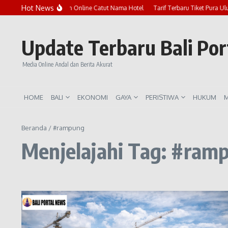
Lewati ke konten
Hot News
Marak Penipuan Online Catut Nama Hotel
Tarif Terbaru Tiket Pura Ul
Update Terbaru Bali Po
Media Online Andal dan Berita Akurat
HOME
BALI
EKONOMI
GAYA
PERISTIWA
HUKUM
M
Beranda
/
#rampung
Menjelajahi Tag: #ram