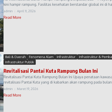
kini hampir rampung. Fasilitas kesehatan berstandar global ini di h
admin
April 11, 2026
Read More
Bali & Daerah
Fenomena Alam
Infrastruktur
Infrastruktur & Pem
Infrastruktur Publik
Revitalisasi Pantai Kuta Rampung Bulan Ini
Revitalisasi Pantai Kuta Rampung Bulan Ini Upaya penataan kawasan
revitalisasi Pantai Kuta yang di kabarkan akan rampung pada bulan in
admin
Maret 19, 2026
Read More