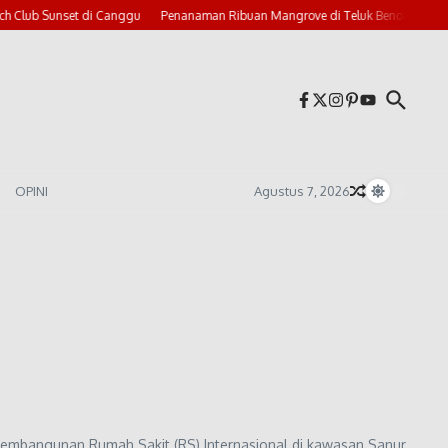
 Club Sunset di Canggu
Penanaman Ribuan Mangrove di Teluk Benoa
Bali
OPINI
Agustus 7, 2026
pembangunan Rumah Sakit (RS) Internasional di kawasan Sanur