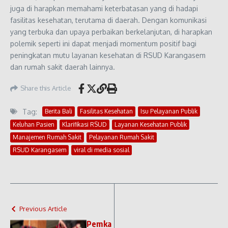
juga di harapkan memahami keterbatasan yang di hadapi
fasilitas kesehatan, terutama di daerah. Dengan komunikasi
yang terbuka dan upaya perbaikan berkelanjutan, di harapkan
polemik seperti ini dapat menjadi momentum positif bagi
peningkatan mutu layanan kesehatan di RSUD Karangasem
dan rumah sakit daerah lainnya.
Share this Article
Tag:
Berita Bali
Fasilitas Kesehatan
Isu Pelayanan Publik
Keluhan Pasien
Klarifikasi RSUD
Layanan Kesehatan Publik
Manajemen Rumah Sakit
Pelayanan Rumah Sakit
RSUD Karangasem
viral di media sosial
Previous Article
Pemka