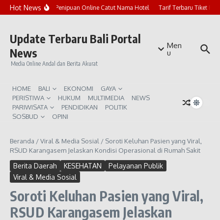
Lewati ke konten
Hot News
Marak Penipuan Online Catut Nama Hotel
Tarif Terbaru Tiket Pur
Update Terbaru Bali Portal
Men
News
u
Media Online Andal dan Berita Akurat
HOME
BALI
EKONOMI
GAYA
PERISTIWA
HUKUM
MULTIMEDIA
NEWS
PARIWISATA
PENDIDIKAN
POLITIK
SOSBUD
OPINI
Beranda
/
Viral & Media Sosial
/
Soroti Keluhan Pasien yang Viral,
RSUD Karangasem Jelaskan Kondisi Operasional di Rumah Sakit
Berita Daerah
KESEHATAN
Pelayanan Publik
Viral & Media Sosial
Soroti Keluhan Pasien yang Viral,
RSUD Karangasem Jelaskan