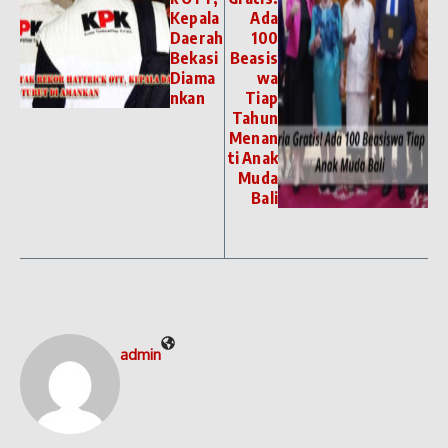
Kepala
Ada
Daerah
100
Bekasi
Beasis
Diama
wa
nkan
Tiap
Tahun
Menan
ti Anak
Muda
Bali
admin