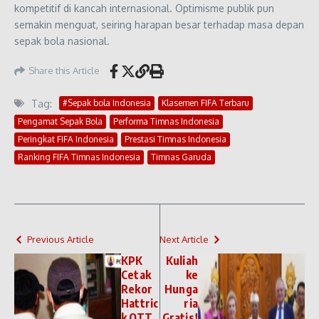
kompetitif di kancah internasional. Optimisme publik pun
semakin menguat, seiring harapan besar terhadap masa depan
sepak bola nasional.
Share this Article
Tag:
#Sepak bola Indonesia
Klasemen FIFA Terbaru
Pengamat Sepak Bola
Performa Timnas Indonesia
Peringkat FIFA Indonesia
Prestasi Timnas Indonesia
Ranking FIFA Timnas Indonesia
Timnas Garuda
Previous Article
Next Article
KPK
Kuliah
Cetak
ke
Rekor
Hunga
Hattric
ria
k OTT,
Gratis!