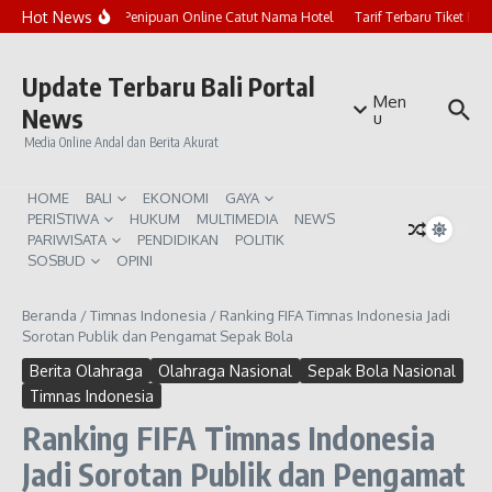
Lewati ke konten
Hot News
Marak Penipuan Online Catut Nama Hotel
Tarif Terbaru Tiket Pur
Update Terbaru Bali Portal
Men
News
u
Media Online Andal dan Berita Akurat
HOME
BALI
EKONOMI
GAYA
PERISTIWA
HUKUM
MULTIMEDIA
NEWS
PARIWISATA
PENDIDIKAN
POLITIK
SOSBUD
OPINI
Beranda
/
Timnas Indonesia
/
Ranking FIFA Timnas Indonesia Jadi
Sorotan Publik dan Pengamat Sepak Bola
Berita Olahraga
Olahraga Nasional
Sepak Bola Nasional
Timnas Indonesia
Ranking FIFA Timnas Indonesia
Jadi Sorotan Publik dan Pengamat