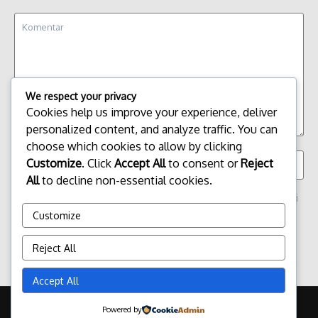
We respect your privacy
Cookies help us improve your experience, deliver
personalized content, and analyze traffic. You can
choose which cookies to allow by clicking
Customize
. Click
Accept All
to consent or
Reject
All
to decline non-essential cookies.
Simpan nama, email, dan situs web saya pada peramban ini
untuk komentar saya berikutnya.
Customize
Reject All
Accept All
Copyright © 2026 Update Terbaru Bali Portal News | Powered by
Powered by