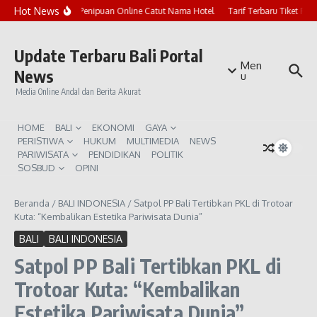
Lewati ke konten
Hot News
Marak Penipuan Online Catut Nama Hotel
Tarif Terbaru Tiket Pur
Update Terbaru Bali Portal
Men
News
u
Media Online Andal dan Berita Akurat
HOME
BALI
EKONOMI
GAYA
PERISTIWA
HUKUM
MULTIMEDIA
NEWS
PARIWISATA
PENDIDIKAN
POLITIK
SOSBUD
OPINI
Beranda
/
BALI INDONESIA
/
Satpol PP Bali Tertibkan PKL di Trotoar
Kuta: “Kembalikan Estetika Pariwisata Dunia”
BALI
BALI INDONESIA
Satpol PP Bali Tertibkan PKL di
Trotoar Kuta: “Kembalikan
Estetika Pariwisata Dunia”