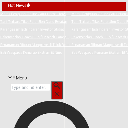
Lewati
Hot News
ke
Marak Penipuan Online Catut Nama Hotel
Marak Penipuan Online Catut Nama 
konten
Tarif Terbaru Tiket Pura Ulun Danu Beratan
Tarif Terbaru Tiket Pura Ulun Danu B
Karangasem Jadi Incaran Investor Global
Karangasem Jadi Incaran Investor Gl
Rekomendasi Beach Club Sunset di Canggu
Rekomendasi Beach Club Sunset di 
Penanaman Ribuan Mangrove di Teluk Benoa
Penanaman Ribuan Mangrove di Tel
Bali Waspada Kemarau Ekstrem El Niño
Bali Waspada Kemarau Ekstrem El Ni
Menu
Pencarian
untuk: