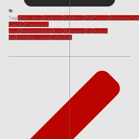
Tag:
#BaliCulture
#baliindah
#balikeren
#BaliProvinsi
#InformasiTerk
Daerah
#Pemerintah
pusat
#pemerintahbali
#turis
#turisasing
Bali
Budaya
Bali
Ketertiban Umum
SafetyFirst