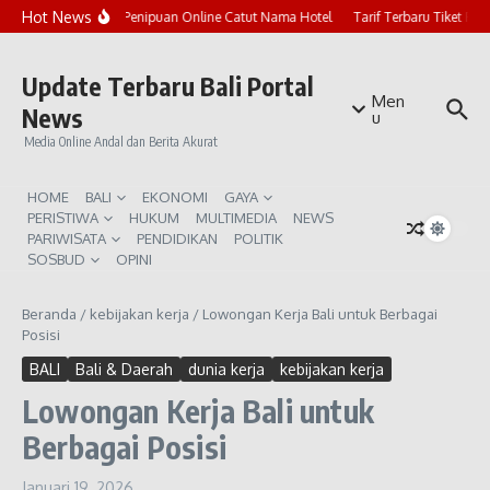
Lewati ke konten
Hot News
Marak Penipuan Online Catut Nama Hotel
Tarif Terbaru Tiket Pur
Update Terbaru Bali Portal
Men
News
u
Media Online Andal dan Berita Akurat
HOME
BALI
EKONOMI
GAYA
PERISTIWA
HUKUM
MULTIMEDIA
NEWS
PARIWISATA
PENDIDIKAN
POLITIK
SOSBUD
OPINI
Beranda
/
kebijakan kerja
/
Lowongan Kerja Bali untuk Berbagai
Posisi
BALI
Bali & Daerah
dunia kerja
kebijakan kerja
Lowongan Kerja Bali untuk
Berbagai Posisi
Januari 19, 2026