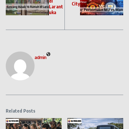
di
City
Larant
uka
admin
Related Posts