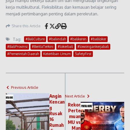
juga mampu bekerja dalam tim dan menghadapi lingkungan
kerja multikultural. Fleksibilitas dan kemauan belajar sering
menjadi pertimbangan penting dalam perekrutan.
Share this Article
Tag:
#BaliCulture
#baliindah
#balikeren
#baliloker
#BaliProvinsi
#BeritaTerkini
#lokerbali
#lowongankerjabali
#Pemerintah Daerah
Ketertiban Umum
SafetyFirst
Previous Article
Angin
Next Article
Kencan
Rekor
g
Perte
Rusak
muan
16
MU vs
Rumah
Man