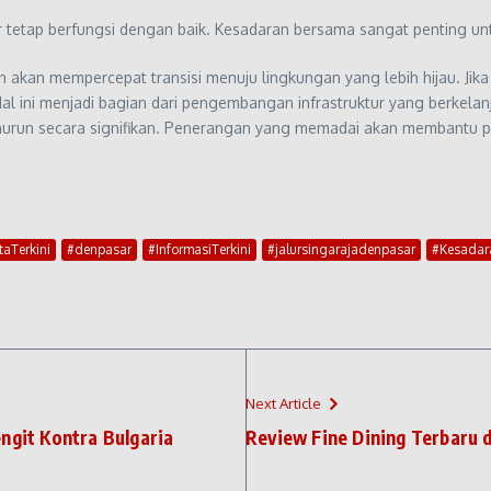
r tetap berfungsi dengan baik. Kesadaran bersama sangat penting un
kan mempercepat transisi menuju lingkungan yang lebih hijau. Jika 
. Hal ini menjadi bagian dari pengembangan infrastruktur yang berkel
nurun secara signifikan. Penerangan yang memadai akan membantu pe
taTerkini
#denpasar
#InformasiTerkini
#jalursingarajadenpasar
#Kesada
Next Article
ngit Kontra Bulgaria
Review Fine Dining Terbaru 