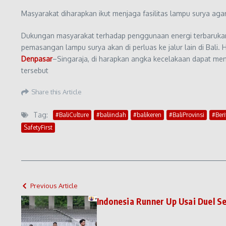
Masyarakat diharapkan ikut menjaga fasilitas lampu surya aga
Dukungan masyarakat terhadap penggunaan energi terbarukan a
pemasangan lampu surya akan di perluas ke jalur lain di Bali
Denpasar
–Singaraja, di harapkan angka kecelakaan dapat me
tersebut
Share this Article
Tag:
#BaliCulture
#baliindah
#balikeren
#BaliProvinsi
#Beri
SafetyFirst
Previous Article
Indonesia Runner Up Usai Duel Se