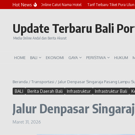
Lewati ke konten
Hot News
Marak Penipuan Online Catut Nama Hotel
Tarif Terbaru Tiket Pura Ulun Dan
Update Terbaru Bali Po
Media Online Andal dan Berita Akurat
HOME
BALI
EKONOMI
GAYA
PERISTIWA
HUKUM
M
Beranda
/
Transportasi
/
Jalur Denpasar Singaraja Pasang Lampu S
BALI
Berita Daerah Bali
Infrastruktur
Infrastruktur Bali
K
Jalur Denpasar Singar
Maret 31, 2026