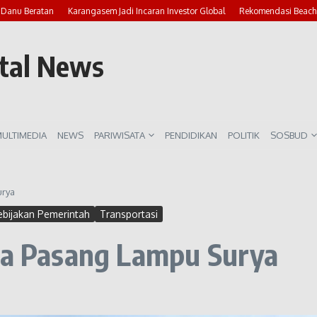
u Beratan
Karangasem Jadi Incaran Investor Global
Rekomendasi Beach Club
rtal News
ULTIMEDIA
NEWS
PARIWISATA
PENDIDIKAN
POLITIK
SOSBUD
urya
ebijakan Pemerintah
Transportasi
aja Pasang Lampu Surya