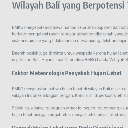
Wilayah Bali yang Berpotens
BMKG menyebutkan bahwa hampir seluruh kabupaten dan kota di
berisiko mengalami tanah longsor akibat kondisi tanah yang j
sistem drainase yang tidak mampu menampung debit air hujan 
Daerah pesisir juga di minta untuk waspada karena hujan lebat
di perairan Bali. Hujan Lebat Di prediksi BMKG Landa Wilayah B
Faktor Meteorologis Penyebab Hujan Lebat
BMKG menjelaskan bahwa hujan lebat di wilayah Bali di picu o
wilayah Indonesia bagian tengah. Kondisi ini di perkuat oleh 
Selain itu, adanya gangguan atmosfer seperti gelombang ekuat
hujan lebat hingga sangat lebat menjadi lebih besar, terutama
Dampak Hujan Lebat yang Perlu Diantisipasi