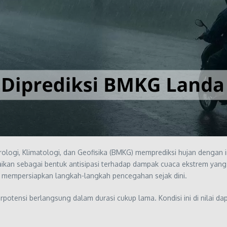
logi, Klimatologi, dan Geofisika (BMKG) memprediksi hujan dengan i
ampaikan sebagai bentuk antisipasi terhadap dampak cuaca ekstrem y
empersiapkan langkah-langkah pencegahan sejak dini.
erpotensi berlangsung dalam durasi cukup lama. Kondisi ini di nilai 