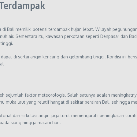
i Terdampak
 Bali memiliki potensi terdampak hujan lebat. Wilayah pegunungan 
enuh air. Sementara itu, kawasan perkotaan seperti Denpasar dan Ba
tinggi.
 dapat di sertai angin kencang dan gelombang tinggi. Kondisi ini ber
ali
leh sejumlah faktor meteorologis. Salah satunya adalah meningkatnya
suhu muka laut yang relatif hangat di sekitar perairan Bali, sehingg
orial dan sirkulasi angin juga turut memengaruhi peningkatan curah
 pada siang hingga malam hari.