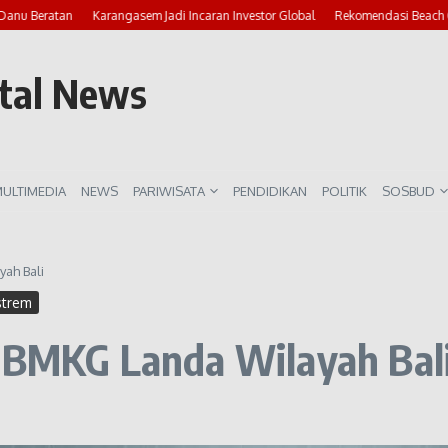
 Beratan
Karangasem Jadi Incaran Investor Global
Rekomendasi Beach Club 
rtal News
ULTIMEDIA
NEWS
PARIWISATA
PENDIDIKAN
POLITIK
SOSBUD
yah Bali
strem
i BMKG Landa Wilayah Bal