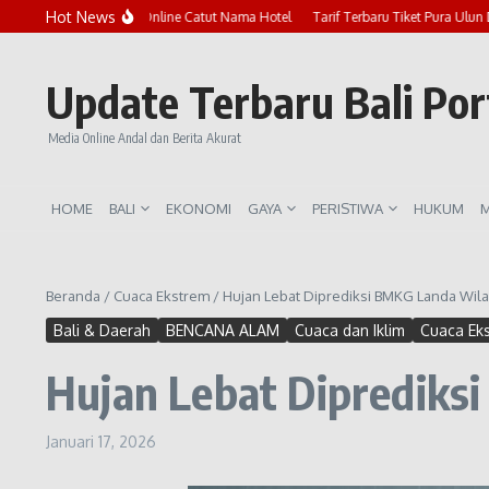
Lewati ke konten
Hot News
Marak Penipuan Online Catut Nama Hotel
Tarif Terbaru Tiket Pura Ulun Danu
Update Terbaru Bali Po
Media Online Andal dan Berita Akurat
HOME
BALI
EKONOMI
GAYA
PERISTIWA
HUKUM
M
Beranda
/
Cuaca Ekstrem
/
Hujan Lebat Diprediksi BMKG Landa Wila
Bali & Daerah
BENCANA ALAM
Cuaca dan Iklim
Cuaca Ek
Hujan Lebat Diprediks
Januari 17, 2026