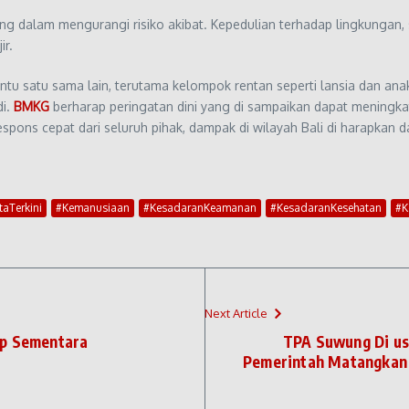
ting dalam mengurangi risiko akibat. Kepedulian terhadap lingkung
ir.
tu satu sama lain, terutama kelompok rentan seperti lansia dan an
di.
BMKG
berharap peringatan dini yang di sampaikan dapat mening
ons cepat dari seluruh pihak, dampak di wilayah Bali di harapkan da
taTerkini
#Kemanusiaan
#KesadaranKeamanan
#KesadaranKesehatan
#K
Next Article
up Sementara
TPA Suwung Di us
Pemerintah Matangkan