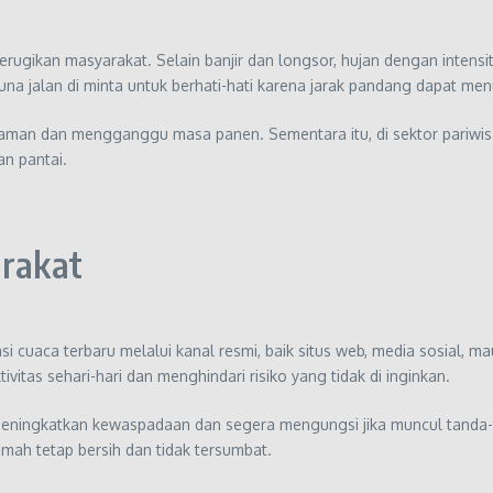
ugikan masyarakat. Selain banjir dan longsor, hujan dengan intens
guna jalan di minta untuk berhati-hati karena jarak pandang dapat men
tanaman dan mengganggu masa panen. Sementara itu, di sektor pariw
an pantai.
rakat
aca terbaru melalui kanal resmi, baik situs web, media sosial, maup
tas sehari-hari dan menghindari risiko yang tidak di inginkan.
meningkatkan kewaspadaan dan segera mengungsi jika muncul tanda-t
rumah tetap bersih dan tidak tersumbat.