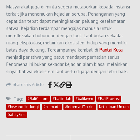
Masyarakat juga di minta segera melaporkan kepada instansi
terkait jika menemukan kejadian serupa. Penanganan yang
cepat dan tepat dapat meningkatkan peluang keselamatan
satwa. Kejadian terdampar mengajak manusia untuk
merefleksikan hubungan dengan laut. Laut bukan sekadar
ruang eksploitasi, melainkan ekosistem hidup yang memiliki
batas daya dukung. Terdamparnya kembali di
Pantai Kuta
menjadi peristiwa yang patut mendapat perhatian serius.
Fenomena ini bukan sekadar kejadian alam biasa, melainkan
sinyal bahwa ekosistem laut perlu di jaga dengan lebih baik.
Share this Article
Tag:
#BaliCulture
#baliindah
#balikeren
#BaliProvinsi
#hewandilindungi
#hiumartil
#InformasiTerkini
Ketertiban Umum
SafetyFirst