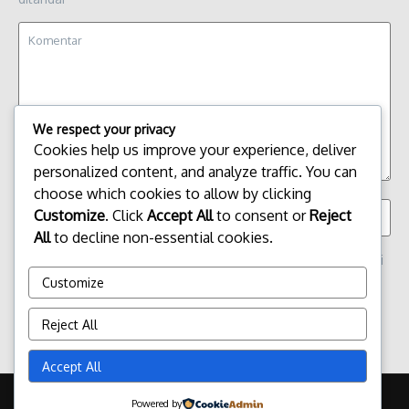
We respect your privacy
Cookies help us improve your experience, deliver
personalized content, and analyze traffic. You can
choose which cookies to allow by clicking
Customize
. Click
Accept All
to consent or
Reject
All
to decline non-essential cookies.
Simpan nama, email, dan situs web saya pada peramban ini
untuk komentar saya berikutnya.
Customize
Reject All
Accept All
Copyright © 2026 Update Terbaru Bali Portal News | Powered by
Powered by