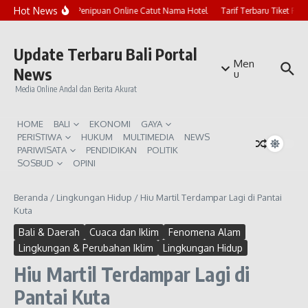
Lewati ke konten
Hot News
Marak Penipuan Online Catut Nama Hotel
Tarif Terbaru Tiket Pur
Update Terbaru Bali Portal
Men
News
u
Media Online Andal dan Berita Akurat
HOME
BALI
EKONOMI
GAYA
PERISTIWA
HUKUM
MULTIMEDIA
NEWS
PARIWISATA
PENDIDIKAN
POLITIK
SOSBUD
OPINI
Beranda
/
Lingkungan Hidup
/
Hiu Martil Terdampar Lagi di Pantai
Kuta
Bali & Daerah
Cuaca dan Iklim
Fenomena Alam
Lingkungan & Perubahan Iklim
Lingkungan Hidup
Hiu Martil Terdampar Lagi di
Pantai Kuta