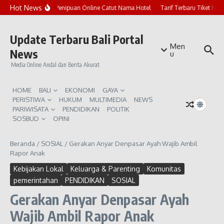
Lewati ke konten
Hot News
Marak Penipuan Online Catut Nama Hotel
Tarif Terbaru Tiket Pura
Update Terbaru Bali Portal
Men
News
u
Media Online Andal dan Berita Akurat
HOME
BALI
EKONOMI
GAYA
PERISTIWA
HUKUM
MULTIMEDIA
NEWS
PARIWISATA
PENDIDIKAN
POLITIK
SOSBUD
OPINI
Beranda
/
SOSIAL
/
Gerakan Anyar Denpasar Ayah Wajib Ambil
Rapor Anak
Kebijakan Lokal
Keluarga & Parenting
Komunitas
pemerintahan
PENDIDIKAN
SOSIAL
Gerakan Anyar Denpasar Ayah
Wajib Ambil Rapor Anak