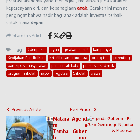
prestasi akademik yang meningkat, melainkan juga karakter,
kepercayaan diri, dan kebahagiaan
anak
. Gerakan ini menjadi
pengingat bahwa hadir bagi anak adalah investasi terbaik
untuk masa depan.
Share this Article
Tag:
#denpasar
ayah
gerakan sosial
kampanye
Kebijakan Pendidikan
keterlibatan orang tua
orang tua
parenting
partisipasi masyarakat
pemerintah kota
prestasi akademik
program sekolah
rapor
regulasi
Sekolah
siswa
Previous Article
Next Article
Matara
Agend
m
a
Tamba
Guber
h
nur