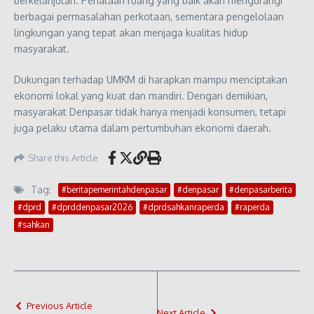
berkelanjutan. Penataan ruang yang baik akan mengurangi
berbagai permasalahan perkotaan, sementara pengelolaan
lingkungan yang tepat akan menjaga kualitas hidup
masyarakat.
Dukungan terhadap UMKM di harapkan mampu menciptakan
ekonomi lokal yang kuat dan mandiri. Dengan demikian,
masyarakat Denpasar tidak hanya menjadi konsumen, tetapi
juga pelaku utama dalam pertumbuhan ekonomi daerah.
Share this Article
Tag:
#beritapemerintahdenpasar
#denpasar
#denpasarberita
#dprd
#dprddenpasar2026
#dprdsahkanraperda
#raperda
#sahkan
Previous Article
Next Article