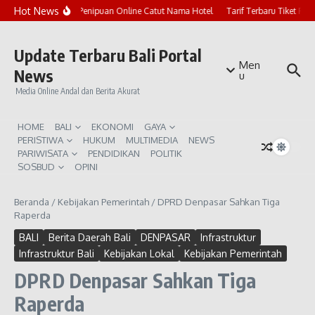
Lewati ke konten
Hot News
Marak Penipuan Online Catut Nama Hotel
Tarif Terbaru Tiket Pur
Update Terbaru Bali Portal
Men
News
u
Media Online Andal dan Berita Akurat
HOME
BALI
EKONOMI
GAYA
PERISTIWA
HUKUM
MULTIMEDIA
NEWS
PARIWISATA
PENDIDIKAN
POLITIK
SOSBUD
OPINI
Beranda
/
Kebijakan Pemerintah
/
DPRD Denpasar Sahkan Tiga
Raperda
BALI
Berita Daerah Bali
DENPASAR
Infrastruktur
Infrastruktur Bali
Kebijakan Lokal
Kebijakan Pemerintah
DPRD Denpasar Sahkan Tiga
Raperda