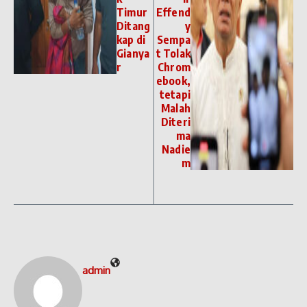
Timur
Effend
Ditang
y
kap di
Sempa
Gianya
t Tolak
r
Chrom
ebook,
tetapi
Malah
Diteri
ma
Nadie
m
admin