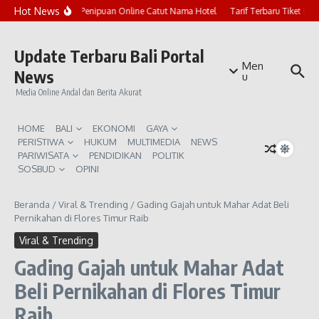
Lewati ke konten
Hot News
Marak Penipuan Online Catut Nama Hotel
Tarif Terbaru Tiket Pur
Update Terbaru Bali Portal
Men
News
u
Media Online Andal dan Berita Akurat
HOME
BALI
EKONOMI
GAYA
PERISTIWA
HUKUM
MULTIMEDIA
NEWS
PARIWISATA
PENDIDIKAN
POLITIK
SOSBUD
OPINI
Beranda
/
Viral & Trending
/
Gading Gajah untuk Mahar Adat Beli
Pernikahan di Flores Timur Raib
Viral & Trending
Gading Gajah untuk Mahar Adat
Beli Pernikahan di Flores Timur
Raib