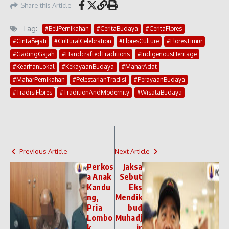
Share this Article
Tag:
#BeliPernikahan
#CeritaBudaya
#CeritaFlores
#CintaSejati
#CulturalCelebration
#FloresCulture
#FloresTimur
#GadingGajah
#HandcraftedTraditions
#IndigenousHeritage
#KearifanLokal
#KekayaanBudaya
#MaharAdat
#MaharPernikahan
#PelestarianTradisi
#PerayaanBudaya
#TradisiFlores
#TraditionAndModernity
#WisataBudaya
Previous Article
Next Article
Perkos
Jaksa
a Anak
Sebut
Kandu
Eks
ng,
Mendik
Pria
bud
Lombo
Muhadj
k
ir