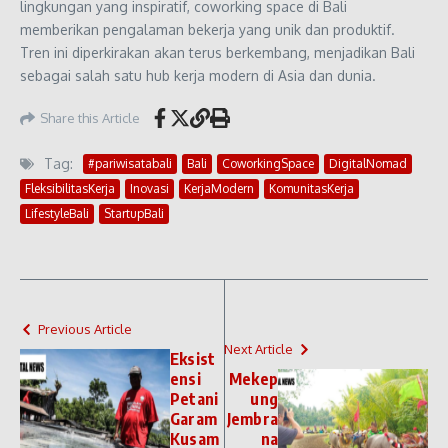
lingkungan yang inspiratif, coworking space di Bali
memberikan pengalaman bekerja yang unik dan produktif.
Tren ini diperkirakan akan terus berkembang, menjadikan Bali
sebagai salah satu hub kerja modern di Asia dan dunia.
Share this Article
Tag:
#pariwisatabali
Bali
CoworkingSpace
DigitalNomad
FleksibilitasKerja
Inovasi
KerjaModern
KomunitasKerja
LifestyleBali
StartupBali
Previous Article
Next Article
Eksist
ensi
Mekep
Petani
ung
Garam
Jembra
Kusam
na