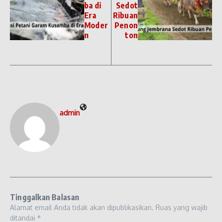
ba di
Sedot
Era
Ribuan
Moder
Penon
n
ton
admin
Tinggalkan Balasan
Alamat email Anda tidak akan dipublikasikan.
Ruas yang wajib
ditandai
*