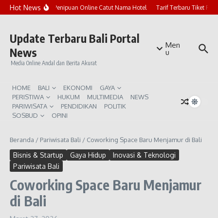
Lewati ke konten
Hot News
Marak Penipuan Online Catut Nama Hotel
Tarif Terbaru Tiket Pur
Update Terbaru Bali Portal
Men
News
u
Media Online Andal dan Berita Akurat
HOME
BALI
EKONOMI
GAYA
PERISTIWA
HUKUM
MULTIMEDIA
NEWS
PARIWISATA
PENDIDIKAN
POLITIK
SOSBUD
OPINI
Beranda
/
Pariwisata Bali
/
Coworking Space Baru Menjamur di Bali
Bisnis & Startup
Gaya Hidup
Inovasi & Teknologi
Pariwisata Bali
Coworking Space Baru Menjamur
di Bali