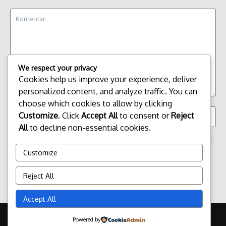
We respect your privacy
Cookies help us improve your experience, deliver
personalized content, and analyze traffic. You can
choose which cookies to allow by clicking
Customize
. Click
Accept All
to consent or
Reject
All
to decline non-essential cookies.
Simpan nama, email, dan situs web saya pada peramban ini
untuk komentar saya berikutnya.
Customize
Reject All
Accept All
Copyright © 2026 Update Terbaru Bali Portal News | Powered by
Powered by