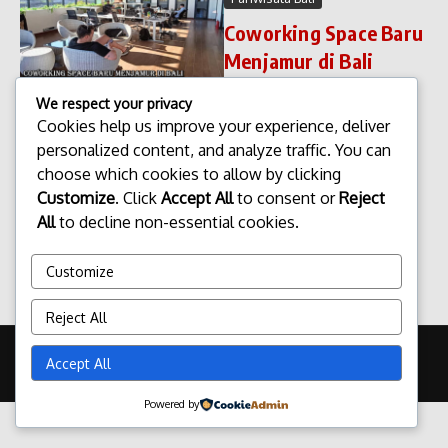
Coworking Space Baru
Menjamur di Bali
Coworking Space Baru
We respect your privacy
Menjamur di Bali. Bali, selain
Cookies help us improve your experience, deliver
terkenal dengan keindahan
personalized content, and analyze traffic. You can
alam dan destinasi wisatanya,
kini mulai di kenal sebagai
choose which cookies to allow by clicking
pusat kerja modern dengan
Customize
. Click
Accept All
to consent or
Reject
munculnya agenda baru yang
All
to decline non-essential cookies.
semakin men...
admin
Maret 27, 2026
Customize
Read More
Reject All
Copyright © 2026 Update Terbaru Bali Portal News | Powered by
Accept All
Majalah Berita X
Powered by