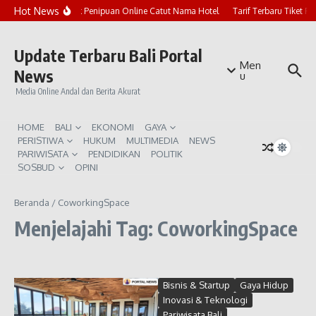
Lewati ke konten
Hot News
Marak Penipuan Online Catut Nama Hotel
Tarif Terbaru Tiket P
Update Terbaru Bali Portal
Men
News
u
Media Online Andal dan Berita Akurat
HOME
BALI
EKONOMI
GAYA
PERISTIWA
HUKUM
MULTIMEDIA
NEWS
PARIWISATA
PENDIDIKAN
POLITIK
SOSBUD
OPINI
Beranda
/
CoworkingSpace
Menjelajahi Tag: CoworkingSpace
Bisnis & Startup
Gaya Hidup
Inovasi & Teknologi
Pariwisata Bali