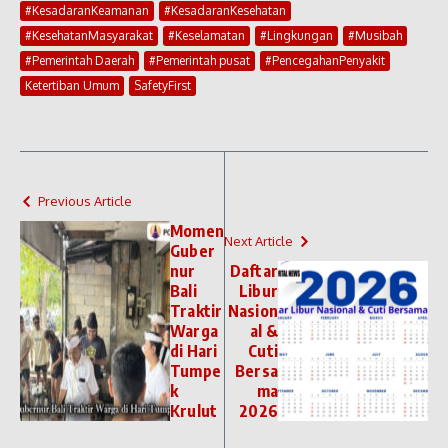
#KesadaranKeamanan
#KesadaranKesehatan
#KesehatanMasyarakat
#Keselamatan
#Lingkungan
#Musibah
#Pemerintah Daerah
#Pemerintah pusat
#PencegahanPenyakit
Ketertiban Umum
SafetyFirst
Previous Article
Momen
Next Article
Guber
nur
Daftar
Bali
Libur
Traktir
Nasion
Warga
al &
di Hari
Cuti
Tumpe
Bersa
k
ma
Krulut
2026