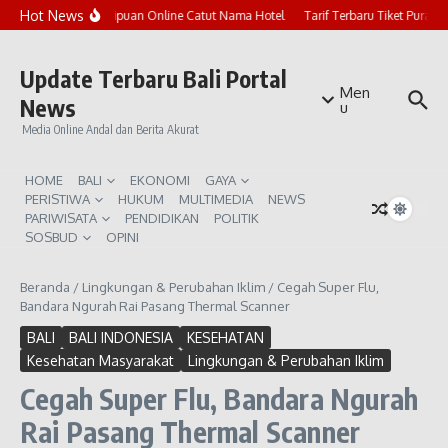
Lewati ke konten
Hot News
Marak Penipuan Online Catut Nama Hotel
Tarif Terbaru Tiket Pura U
Update Terbaru Bali Portal
Men
News
u
Media Online Andal dan Berita Akurat
HOME
BALI
EKONOMI
GAYA
PERISTIWA
HUKUM
MULTIMEDIA
NEWS
PARIWISATA
PENDIDIKAN
POLITIK
SOSBUD
OPINI
Beranda
/
Lingkungan & Perubahan Iklim
/
Cegah Super Flu,
Bandara Ngurah Rai Pasang Thermal Scanner
BALI
BALI INDONESIA
KESEHATAN
Kesehatan Masyarakat
Lingkungan & Perubahan Iklim
Cegah Super Flu, Bandara Ngurah
Rai Pasang Thermal Scanner