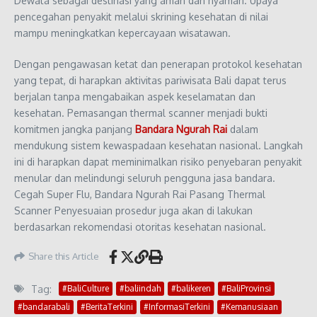
Dewata sebagai destinasi yang aman dan nyaman. Upaya
pencegahan penyakit melalui skrining kesehatan di nilai
mampu meningkatkan kepercayaan wisatawan.
Dengan pengawasan ketat dan penerapan protokol kesehatan
yang tepat, di harapkan aktivitas pariwisata Bali dapat terus
berjalan tanpa mengabaikan aspek keselamatan dan
kesehatan. Pemasangan thermal scanner menjadi bukti
komitmen jangka panjang
Bandara Ngurah Rai
dalam
mendukung sistem kewaspadaan kesehatan nasional. Langkah
ini di harapkan dapat meminimalkan risiko penyebaran penyakit
menular dan melindungi seluruh pengguna jasa bandara.
Cegah Super Flu, Bandara Ngurah Rai Pasang Thermal
Scanner Penyesuaian prosedur juga akan di lakukan
berdasarkan rekomendasi otoritas kesehatan nasional.
Share this Article
Tag:
#BaliCulture
#baliindah
#balikeren
#BaliProvinsi
#bandarabali
#BeritaTerkini
#InformasiTerkini
#Kemanusiaan