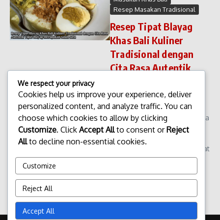
Resep Masakan Tradisional
Resep Tipat Blayag
Khas Bali Kuliner
Tradisional dengan
Cita Rasa Autentik
Tipat Blayag
We respect your privacy
merupakan salah satu
Cookies help us improve your experience, deliver
personalized content, and analyze traffic. You can
Resep Tipat Blayag Khas Bali
choose which cookies to allow by clicking
Kuliner Tradisional dengan Cita
Rasa Autentik. Tipat Blayag
Customize
. Click
Accept All
to consent or
Reject
merupakan salah satu kuliner
All
to decline non-essential cookies.
tradisional khas Bali yang sarat
akan nilai budaya dan
Customize
kelezatan rasa. Hidangan in...
admin
Januari 23, 2026
Reject All
Read More
Accept All