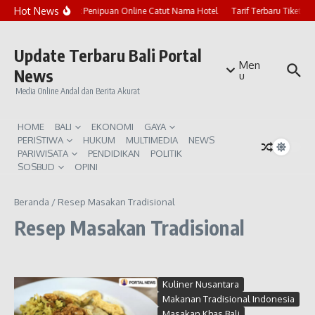
Lewati ke konten
Hot News
Marak Penipuan Online Catut Nama Hotel
Tarif Terbaru Tiket P
Update Terbaru Bali Portal
Men
News
u
Media Online Andal dan Berita Akurat
HOME
BALI
EKONOMI
GAYA
PERISTIWA
HUKUM
MULTIMEDIA
NEWS
PARIWISATA
PENDIDIKAN
POLITIK
SOSBUD
OPINI
Beranda
/
Resep Masakan Tradisional
Resep Masakan Tradisional
Kuliner Nusantara
Makanan Tradisional Indonesia
Masakan Khas Bali