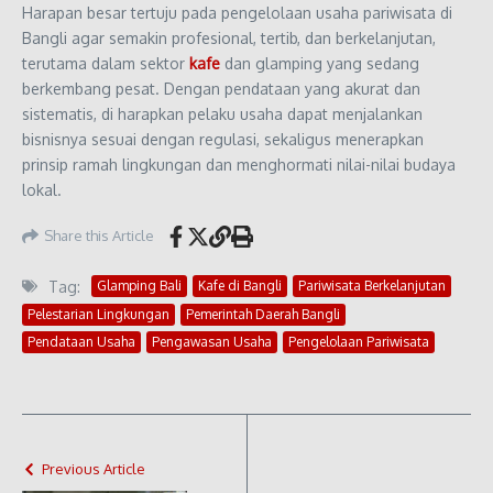
Harapan besar tertuju pada pengelolaan usaha pariwisata di
Bangli agar semakin profesional, tertib, dan berkelanjutan,
terutama dalam sektor
kafe
dan glamping yang sedang
berkembang pesat. Dengan pendataan yang akurat dan
sistematis, di harapkan pelaku usaha dapat menjalankan
bisnisnya sesuai dengan regulasi, sekaligus menerapkan
prinsip ramah lingkungan dan menghormati nilai-nilai budaya
lokal.
Share this Article
Tag:
Glamping Bali
Kafe di Bangli
Pariwisata Berkelanjutan
Pelestarian Lingkungan
Pemerintah Daerah Bangli
Pendataan Usaha
Pengawasan Usaha
Pengelolaan Pariwisata
Previous Article