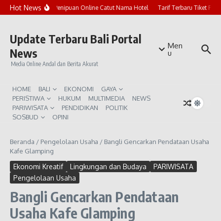
Lewati ke konten
Hot News
Marak Penipuan Online Catut Nama Hotel
Tarif Terbaru Tiket Pura
Update Terbaru Bali Portal
Men
News
u
Media Online Andal dan Berita Akurat
HOME
BALI
EKONOMI
GAYA
PERISTIWA
HUKUM
MULTIMEDIA
NEWS
PARIWISATA
PENDIDIKAN
POLITIK
SOSBUD
OPINI
Beranda
/
Pengelolaan Usaha
/
Bangli Gencarkan Pendataan Usaha
Kafe Glamping
Ekonomi Kreatif
Lingkungan dan Budaya
PARIWISATA
Pengelolaan Usaha
Bangli Gencarkan Pendataan
Usaha Kafe Glamping