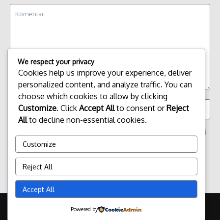
We respect your privacy
Cookies help us improve your experience, deliver
personalized content, and analyze traffic. You can
choose which cookies to allow by clicking
Customize
. Click
Accept All
to consent or
Reject
All
to decline non-essential cookies.
Simpan nama, email, dan situs web saya pada peramban ini
untuk komentar saya berikutnya.
Customize
Reject All
Accept All
Copyright © 2026 Update Terbaru Bali Portal News | Powered by
Powered by
Majalah Berita X