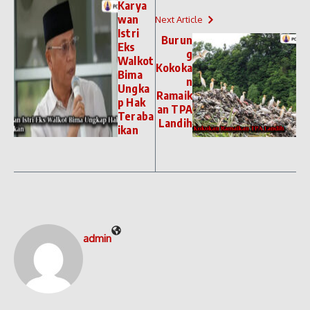
Karya
wan
Next Article
Istri
Burun
Eks
g
Walkot
Kokoka
Bima
n
Ungka
Ramaik
p Hak
an TPA
Teraba
Landih
ikan
admin