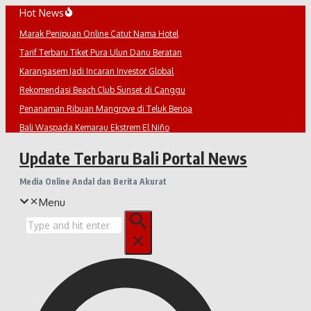
Lewati
Hot News
ke
Marak Penipuan Online Catut Nama Hotel
konten
Tarif Terbaru Tiket Pura Ulun Danu Beratan
Karangasem Jadi Incaran Investor Global
Rekomendasi Beach Club Sunset di Canggu
Penanaman Ribuan Mangrove di Teluk Benoa
Bali Waspada Kemarau Ekstrem El Niño
Update Terbaru Bali Portal News
Media Online Andal dan Berita Akurat
Menu
Pencarian
untuk: