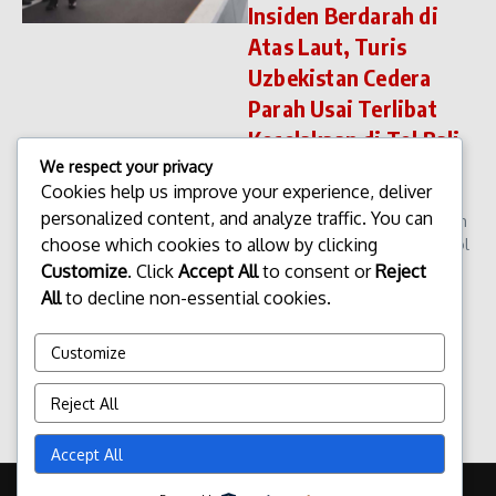
Insiden Berdarah di
Atas Laut, Turis
Uzbekistan Cedera
Parah Usai Terlibat
Kecelakaan di Tol Bali
Mandara
We respect your privacy
Cookies help us improve your experience, deliver
Insiden Berdarah di Atas Laut,
personalized content, and analyze traffic. You can
Turis Uzbekistan Cedera Parah
choose which cookies to allow by clicking
Usai Terlibat Kecelakaan di Tol
Bali Mandara Sebuah
Customize
. Click
Accept All
to consent or
Reject
kecelakaan lalu lintas serius
All
to decline non-essential cookies.
terjadi di ruas Tol Bali
Mandara, Denpasar, yang
Customize
membenta...
admin
Desember 21, 2025
Reject All
Read More
Accept All
Copyright © 2026 Update Terbaru Bali Portal News | Powered by