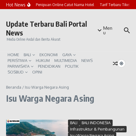
Lewati ke konten
Hot News
Marak Penipuan Online Catut Nama Hotel
Tarif Terbaru Tiket P
Update Terbaru Bali Portal
Men
News
u
Media Online Andal dan Berita Akurat
HOME
BALI
EKONOMI
GAYA
PERISTIWA
HUKUM
MULTIMEDIA
NEWS
PARIWISATA
PENDIDIKAN
POLITIK
SOSBUD
OPINI
Beranda
/
Isu Warga Negara Asing
Isu Warga Negara Asing
BALI
BALI INDONESIA
Infrastruktur & Pembangunan
Isu Warga Negara Asing