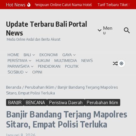
Lewati ke konten
Hot News
Marak Penipuan Online Catut Nama Hotel
Tarif Terbaru Tiket Pur
Update Terbaru Bali Portal
Men
News
u
Media Online Andal dan Berita Akurat
HOME
BALI
EKONOMI
GAYA
PERISTIWA
HUKUM
MULTIMEDIA
NEWS
PARIWISATA
PENDIDIKAN
POLITIK
SOSBUD
OPINI
Beranda
/
Perubahan Iklim
/
Banjir Bandang Terjang Mapolres
Sitaro, Empat Polisi Terluka
BANJIR
BENCANA
Peristiwa Daerah
Perubahan Iklim
Banjir Bandang Terjang Mapolres
Sitaro, Empat Polisi Terluka
Januari 8, 2026