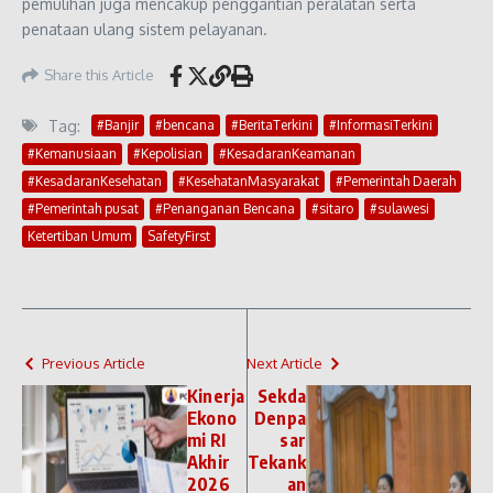
pemulihan juga mencakup penggantian peralatan serta
penataan ulang sistem pelayanan.
Share this Article
Tag:
#Banjir
#bencana
#BeritaTerkini
#InformasiTerkini
#Kemanusiaan
#Kepolisian
#KesadaranKeamanan
#KesadaranKesehatan
#KesehatanMasyarakat
#Pemerintah Daerah
#Pemerintah pusat
#Penanganan Bencana
#sitaro
#sulawesi
Ketertiban Umum
SafetyFirst
Previous Article
Next Article
Kinerja
Sekda
Ekono
Denpa
mi RI
sar
Akhir
Tekank
2026
an