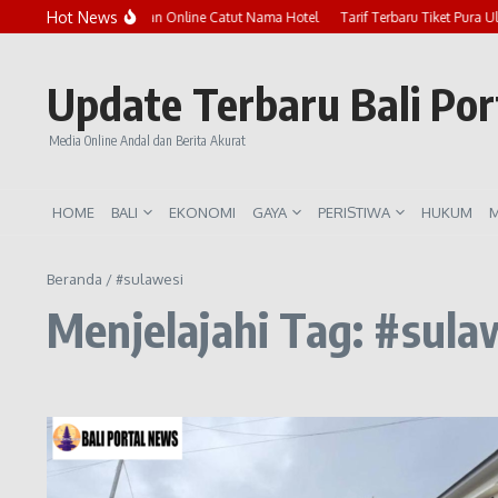
Lewati ke konten
Hot News
Marak Penipuan Online Catut Nama Hotel
Tarif Terbaru Tiket Pura U
Update Terbaru Bali Po
Media Online Andal dan Berita Akurat
HOME
BALI
EKONOMI
GAYA
PERISTIWA
HUKUM
M
Beranda
/
#sulawesi
Menjelajahi Tag: #sula