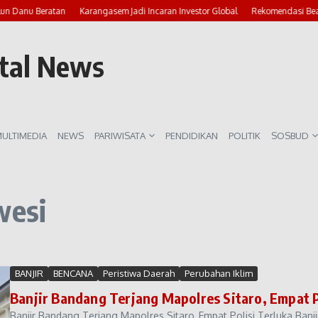
lun Danu Beratan
Karangasem Jadi Incaran Investor Global
Rekomendasi Beac
rtal News
ULTIMEDIA
NEWS
PARIWISATA
PENDIDIKAN
POLITIK
SOSBUD
wesi
BANJIR
BENCANA
Peristiwa Daerah
Perubahan Iklim
Banjir Bandang Terjang Mapolres Sitaro, Empat P
Banjir Bandang Terjang Mapolres Sitaro, Empat Polisi Terluka Ban