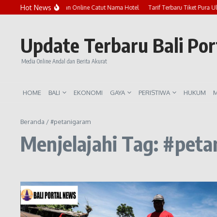
Lewati ke konten
Hot News
Marak Penipuan Online Catut Nama Hotel
Tarif Terbaru Tiket Pura U
Update Terbaru Bali Po
Media Online Andal dan Berita Akurat
HOME
BALI
EKONOMI
GAYA
PERISTIWA
HUKUM
M
Beranda
/
#petanigaram
Menjelajahi Tag: #pet