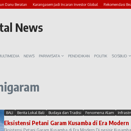
lun Danu Beratan
Karangasem Jadi Incaran Investor Global
Rekomendasi Beac
rtal News
ULTIMEDIA
NEWS
PARIWISATA
PENDIDIKAN
POLITIK
SOSBUD
anigaram
BALI
Berita Lokal Bali
Budaya dan Tradisi
Fenomena Alam
Infras
Eksistensi Petani Garam Kusamba di Era Modern
Eksistensi Petani Garam Kusamba di Era Modern Di pesisir Kusamba,