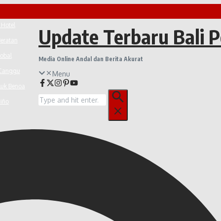
Hotel
Update Terbaru Bali 
eratan
obal
Media Online Andal dan Berita Akurat
Canggu
Menu
uk Benoa
Pencarian
iño
untuk: