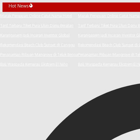
Lewati
Hot News
ke
Marak Penipuan Online Catut Nama Hotel
Marak Penipuan Online Catut Nama 
konten
Tarif Terbaru Tiket Pura Ulun Danu Beratan
Tarif Terbaru Tiket Pura Ulun Danu B
Karangasem Jadi Incaran Investor Global
Karangasem Jadi Incaran Investor Gl
Rekomendasi Beach Club Sunset di Canggu
Rekomendasi Beach Club Sunset di 
Penanaman Ribuan Mangrove di Teluk Benoa
Penanaman Ribuan Mangrove di Tel
Bali Waspada Kemarau Ekstrem El Niño
Bali Waspada Kemarau Ekstrem El N