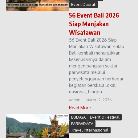
Event Daerah
56 Event Bali 2026
Siap Manjakan
Wisatawan
56 Event Bali 2026 Siap
Manjakan Wisatawan Pulau
Bali kembali menunjukkan
keseriusannya dalam
mengembangkan sektor
pariwisata melalui
penyelenggaraan berbagai
kegiatan berskala lokal,
nasional, hingga...
admin
Maret 12, 2026
Read More
BUDAYA
Event & Festival
PARIWISATA
Travel Internasional