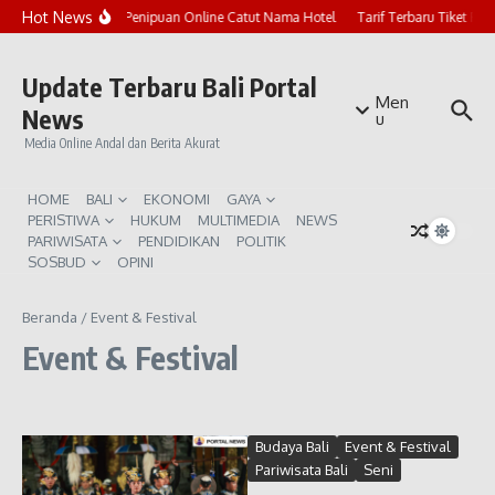
Lewati ke konten
Hot News
Marak Penipuan Online Catut Nama Hotel
Tarif Terbaru Tiket Pur
Update Terbaru Bali Portal
Men
News
u
Media Online Andal dan Berita Akurat
HOME
BALI
EKONOMI
GAYA
PERISTIWA
HUKUM
MULTIMEDIA
NEWS
PARIWISATA
PENDIDIKAN
POLITIK
SOSBUD
OPINI
Beranda
/
Event & Festival
Event & Festival
Budaya Bali
Event & Festival
Pariwisata Bali
Seni