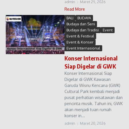
admin
Maret 25, 2026
Read More
BALI
BUDAYA
Budaya dan Seni
Budaya dan Tradisi
Event
Event & Festival
Event & Konser
Event Internasional
Konser Internasional
Siap Digelar di GWK
Konser Internasional Siap
Digelar di GWK Kawasan
Garuda Wisnu Kencana (GWK)
Cultural Park kembali menjadi
pusat perhatian wisatawan dan
pencinta musik. Tahun ini, GWK
akan menjadi tuan rumah
konser in...
admin
Maret 20, 2026