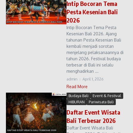
Intip Bocoran Tema
Pesta Kesenian Bali
2026
Intip Bocoran Tema Pesta
Kesenian Bali 2026. Ajang
tahunan Pesta Kesenian Bali
kembali menjadi sorotan
menjelang pelaksanaannya di
tahun 2026. Festival budaya
terbesar di Bali ini selalu
menghadirkan ...
admin
April 1, 2026
Read More
Budaya Bali
Event & Festival
HIBURAN
Pariwisata Bali
Daftar Event Wisata
Bali Terbesar 2026
Daftar Event Wisata Bali