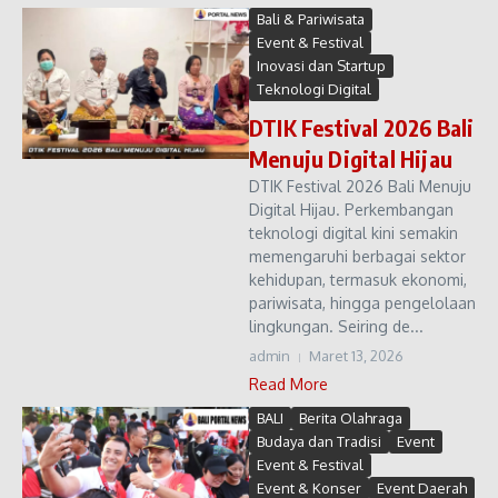
Bali & Pariwisata
Event & Festival
Inovasi dan Startup
Teknologi Digital
DTIK Festival 2026 Bali
Menuju Digital Hijau
DTIK Festival 2026 Bali Menuju
Digital Hijau. Perkembangan
teknologi digital kini semakin
memengaruhi berbagai sektor
kehidupan, termasuk ekonomi,
pariwisata, hingga pengelolaan
lingkungan. Seiring de...
admin
Maret 13, 2026
Read More
BALI
Berita Olahraga
Budaya dan Tradisi
Event
Event & Festival
Event & Konser
Event Daerah