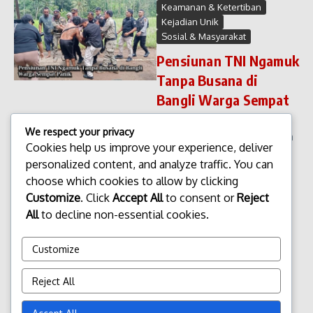
Keamanan & Ketertiban
Kejadian Unik
Sosial & Masyarakat
Pensiunan TNI Ngamuk
Tanpa Busana di
Bangli Warga Sempat
Panik
We respect your privacy
Pensiunan TNI Ngamuk Tanpa
Cookies help us improve your experience, deliver
Busana di Bangli Warga
personalized content, and analyze traffic. You can
Sempat Panik. Sebuah
choose which cookies to allow by clicking
peristiwa tak biasa
menggegerkan warga
Customize
. Click
Accept All
to consent or
Reject
Kabupaten Bangli, Bali.
All
to decline non-essential cookies.
Seorang pria lanjut usia yang
di ketahui merupakan
Customize
pensiunan Tenta...
admin
Januari 27, 2026
Reject All
Read More