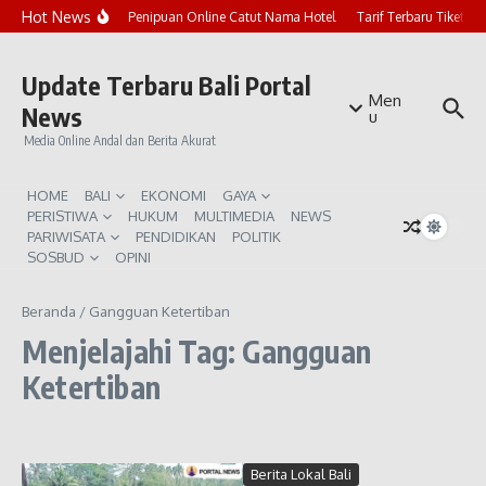
Lewati ke konten
Hot News
Marak Penipuan Online Catut Nama Hotel
Tarif Terbaru Tiket P
Update Terbaru Bali Portal
Men
News
u
Media Online Andal dan Berita Akurat
HOME
BALI
EKONOMI
GAYA
PERISTIWA
HUKUM
MULTIMEDIA
NEWS
PARIWISATA
PENDIDIKAN
POLITIK
SOSBUD
OPINI
Beranda
/
Gangguan Ketertiban
Menjelajahi Tag: Gangguan
Ketertiban
Berita Lokal Bali