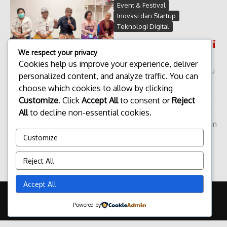
Event & Festival
Inovasi dan Startup
Teknologi Digital
DTIK Festival 2026 Bali
We respect your privacy
Menuju Digital Hijau
Cookies help us improve your experience, deliver
DTIK Festival 2026 Bali Menuju
personalized content, and analyze traffic. You can
Digital Hijau. Perkembangan
choose which cookies to allow by clicking
teknologi digital kini semakin
Customize
. Click
Accept All
to consent or
Reject
memengaruhi berbagai sektor
All
to decline non-essential cookies.
kehidupan, termasuk ekonomi,
pariwisata, hingga pengelolaan
lingkungan. Seiring de...
Customize
admin
Maret 13, 2026
Reject All
Read More
Accept All
Copyright © 2026 Update Terbaru Bali Portal News | Powered by
Powered by
Majalah Berita X