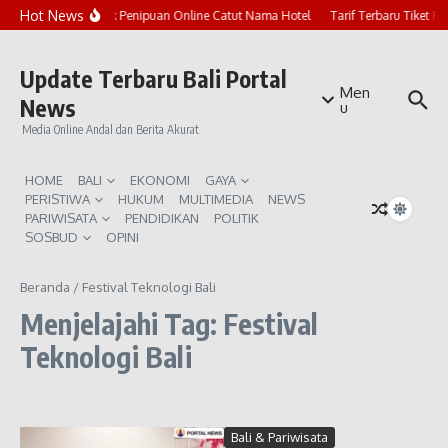
Lewati ke konten
Hot News
Marak Penipuan Online Catut Nama Hotel
Tarif Terbaru Tiket P
Update Terbaru Bali Portal
Men
News
u
Media Online Andal dan Berita Akurat
HOME
BALI
EKONOMI
GAYA
PERISTIWA
HUKUM
MULTIMEDIA
NEWS
PARIWISATA
PENDIDIKAN
POLITIK
SOSBUD
OPINI
Beranda
/
Festival Teknologi Bali
Menjelajahi Tag: Festival
Teknologi Bali
Bali & Pariwisata