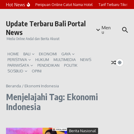
Lewati ke konten
Hot News
Marak Penipuan Online Catut Nama Hotel
Tarif Terbaru Tiket P
Update Terbaru Bali Portal
Men
News
u
Media Online Andal dan Berita Akurat
HOME
BALI
EKONOMI
GAYA
PERISTIWA
HUKUM
MULTIMEDIA
NEWS
PARIWISATA
PENDIDIKAN
POLITIK
SOSBUD
OPINI
Beranda
/
Ekonomi Indonesia
Menjelajahi Tag: Ekonomi
Indonesia
Berita Nasional