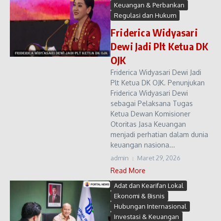
Keuangan & Perbankan
Regulasi dan Hukum
Friderica Widyasari
Dewi Jadi Plt Ketua DK
OJK
Friderica Widyasari Dewi Jadi
Plt Ketua DK OJK. Penunjukan
Friderica Widyasari Dewi
sebagai Pelaksana Tugas
Ketua Dewan Komisioner
Otoritas Jasa Keuangan
menjadi perhatian dalam dunia
keuangan nasiona...
admin
Maret 29, 2026
Read More
Adat dan Kearifan Lokal
Ekonomi & Bisnis
Hubungan Internasional
Investasi & Keuangan