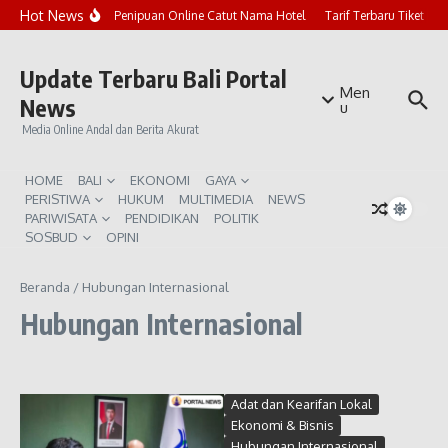
Lewati ke konten
Hot News
Marak Penipuan Online Catut Nama Hotel
Tarif Terbaru Tiket Pu
Update Terbaru Bali Portal
Men
News
u
Media Online Andal dan Berita Akurat
HOME
BALI
EKONOMI
GAYA
PERISTIWA
HUKUM
MULTIMEDIA
NEWS
PARIWISATA
PENDIDIKAN
POLITIK
SOSBUD
OPINI
Beranda
/
Hubungan Internasional
Hubungan Internasional
Adat dan Kearifan Lokal
Ekonomi & Bisnis
Hubungan Internasional