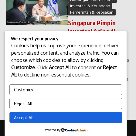
Investasi & Keuangan
Pemerintah & Kebijakan
Singapura Pimpin
Investasi Asing di
Indonesia
We respect your privacy
Cookies help us improve your experience, deliver
Singapura Pimpin Investasi
personalized content, and analyze traffic. You can
Asing di Indonesia. Singapura
choose which cookies to allow by clicking
kembali menegaskan posisinya
sebagai negara dengan
Customize
. Click
Accept All
to consent or
Reject
realisasi investasi asing
All
to decline non-essential cookies.
terbesar di Indonesia. Dominasi
ini mencerminkan kuatnya
Customize
hubungan ...
admin
Januari 31, 2026
Reject All
Read More
Accept All
Copyright © 2026 Update Terbaru Bali Portal News | Powered by
Powered by
Majalah Berita X