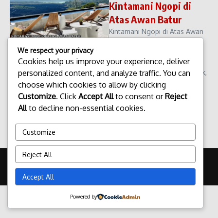
Kintamani Ngopi di
Atas Awan Batur
Kintamani Ngopi di Atas Awan
Batur. Kawasan Kintamani
We respect your privacy
semakin populer sebagai
Cookies help us improve your experience, deliver
destinasi wisata alam yang
personalized content, and analyze traffic. You can
menawarkan pengalaman unik,
salah satunya adalah
choose which cookies to allow by clicking
menikmati kopi dengan latar
Customize
. Click
Accept All
to consent or
Reject
pemandangan pegunu...
All
to decline non-essential cookies.
admin
April 13, 2026
Read More
Customize
Reject All
Copyright © 2026 Update Terbaru Bali Portal News | Powered by
Majalah Berita X
Accept All
Powered by