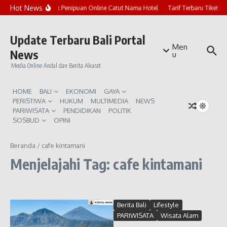
Lewati ke konten
Hot News
Marak Penipuan Online Catut Nama Hotel
Tarif Terbaru Tiket P
Update Terbaru Bali Portal
Men
News
u
Media Online Andal dan Berita Akurat
HOME
BALI
EKONOMI
GAYA
PERISTIWA
HUKUM
MULTIMEDIA
NEWS
PARIWISATA
PENDIDIKAN
POLITIK
SOSBUD
OPINI
Beranda
/
cafe kintamani
Menjelajahi Tag: cafe kintamani
Berita Bali
Lifestyle
PARIWISATA
Wisata Alam