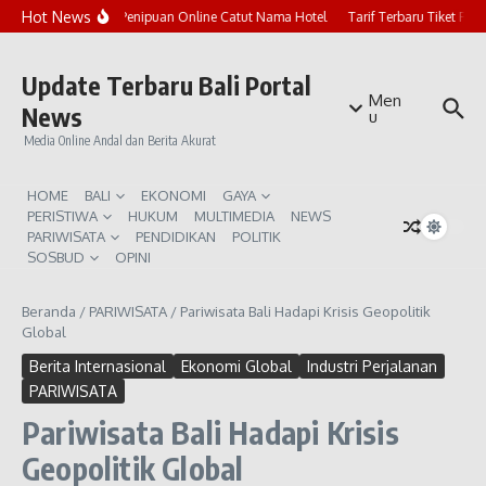
Lewati ke konten
Hot News
Marak Penipuan Online Catut Nama Hotel
Tarif Terbaru Tiket Pur
Update Terbaru Bali Portal
Men
News
u
Media Online Andal dan Berita Akurat
HOME
BALI
EKONOMI
GAYA
PERISTIWA
HUKUM
MULTIMEDIA
NEWS
PARIWISATA
PENDIDIKAN
POLITIK
SOSBUD
OPINI
Beranda
/
PARIWISATA
/
Pariwisata Bali Hadapi Krisis Geopolitik
Global
Berita Internasional
Ekonomi Global
Industri Perjalanan
PARIWISATA
Pariwisata Bali Hadapi Krisis
Geopolitik Global