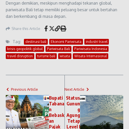
Dengan demikian, meskipun menghadapi tekanan global,
pariwisata Bali tetap memiliki peluang besar untuk bertahan
dan berkembang di masa depan.
Share this Article
Tag:
destinasi bali
Ekonomi Pariwisata
industri travel
krisis geopolitik global
Pariwisata Bali
Pariwisata Indonesia
travel disruption
turisme bali
wisata
Wisata Internasional
Previous Article
Next Article
Bupati
Status
Tabana
Gunun
n
g
Bebask
Agung
an
Tetap
Pajak
Level I