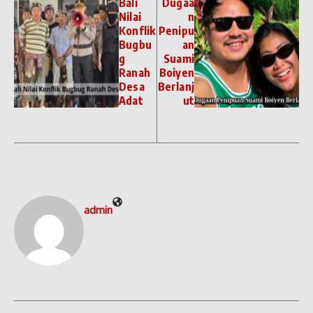
Bali
Dugaa
Nilai
n
Konflik
Penipu
Bugbu
an
g
Suami
Ranah
Boiyen
Desa
Berlanj
Adat
ut
admin