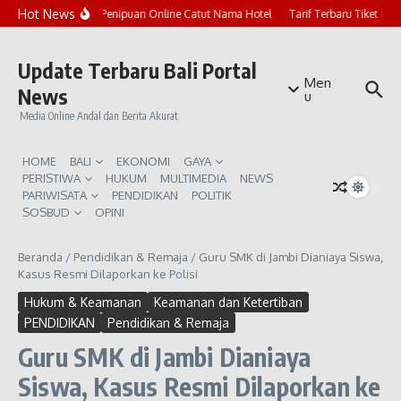
Lewati ke konten
Hot News
Marak Penipuan Online Catut Nama Hotel
Tarif Terbaru Tiket Pur
Update Terbaru Bali Portal
Men
News
u
Media Online Andal dan Berita Akurat
HOME
BALI
EKONOMI
GAYA
PERISTIWA
HUKUM
MULTIMEDIA
NEWS
PARIWISATA
PENDIDIKAN
POLITIK
SOSBUD
OPINI
Beranda
/
Pendidikan & Remaja
/
Guru SMK di Jambi Dianiaya Siswa,
Kasus Resmi Dilaporkan ke Polisi
Hukum & Keamanan
Keamanan dan Ketertiban
PENDIDIKAN
Pendidikan & Remaja
Guru SMK di Jambi Dianiaya
Siswa, Kasus Resmi Dilaporkan ke