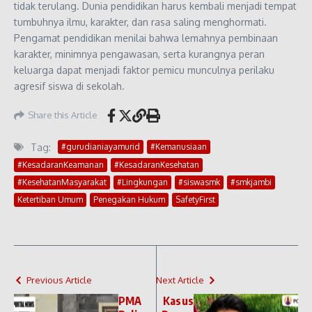
tidak terulang. Dunia pendidikan harus kembali menjadi tempat
tumbuhnya ilmu, karakter, dan rasa saling menghormati.
Pengamat pendidikan menilai bahwa lemahnya pembinaan
karakter, minimnya pengawasan, serta kurangnya peran
keluarga dapat menjadi faktor pemicu munculnya perilaku
agresif siswa di sekolah.
Share this Article
Tag:
#gurudianiayamurid
#Kemanusiaan
#KesadaranKeamanan
#KesadaranKesehatan
#KesehatanMasyarakat
#Lingkungan
#siswasmk
#smkjambi
Ketertiban Umum
Penegakan Hukum
SafetyFirst
Previous Article
Next Article
PMA
Kasus