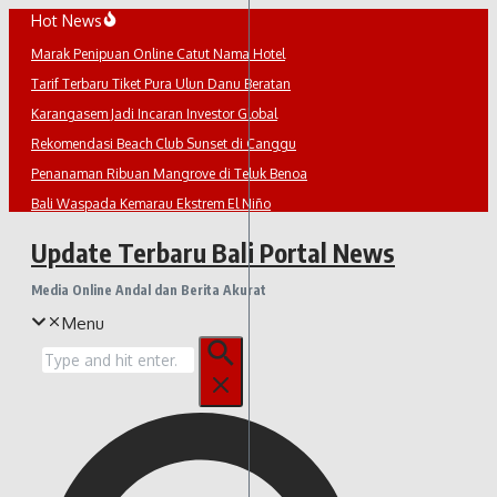
Lewati
Hot News
ke
Marak Penipuan Online Catut Nama Hotel
konten
Tarif Terbaru Tiket Pura Ulun Danu Beratan
Karangasem Jadi Incaran Investor Global
Rekomendasi Beach Club Sunset di Canggu
Penanaman Ribuan Mangrove di Teluk Benoa
Bali Waspada Kemarau Ekstrem El Niño
Update Terbaru Bali Portal News
Media Online Andal dan Berita Akurat
Menu
Pencarian
untuk: