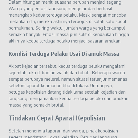
Dalam hitungan menit, suasana berubah menjadi tegang.
Warga yang emosi langsung mengejar dan berhasil
menangkap kedua terduga pelaku. Meski sempat mencoba
melarikan diri, mereka akhirnya terpojok di salah satu sudut
permukiman. Seiring waktu, jumlah warga yang berkumpul
semakin banyak. Emosi massa pun sulit di kendalikan hingga
akhirnya kedua terduga pelaku menjadi sasaran amukan.
Kondisi Terduga Pelaku Usai Di amuk Massa
Akibat kejadian tersebut, kedua terduga pelaku mengalami
sejumlah luka di bagian wajah dan tubuh. Beberapa warga
sempat berupaya melerai, namun situasi terlanjur memanas
sebelum aparat keamanan tiba di lokasi. Untungnya,
petugas kepolisian datang tidak lama setelah kejadian dan
langsung mengamankan kedua terduga pelaku dari amukan
massa yang semakin brutal.
Tindakan Cepat Aparat Kepolisian
Setelah menerima laporan dari warga, pihak kepolisian
segera mendatangi lokasi kejadian. Petugas langsung