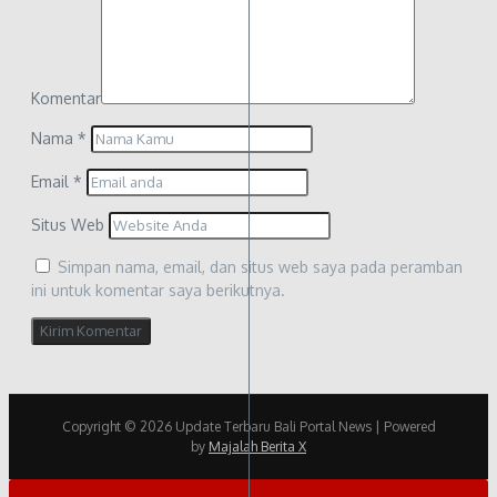
Komentar
Nama
*
Email
*
Situs Web
Simpan nama, email, dan situs web saya pada peramban
ini untuk komentar saya berikutnya.
Copyright © 2026 Update Terbaru Bali Portal News | Powered
by
Majalah Berita X