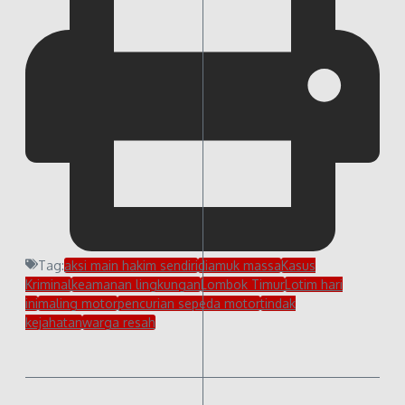
Tag:
aksi main hakim sendiri
diamuk massa
Kasus
Kriminal
keamanan lingkungan
Lombok Timur
Lotim hari
ini
maling motor
pencurian sepeda motor
tindak
kejahatan
warga resah