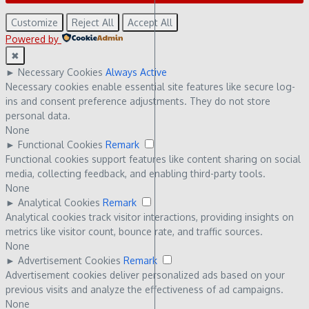
Customize
Reject All
Accept All
Powered by
✖
►
Necessary Cookies
Always Active
Necessary cookies enable essential site features like secure log-
ins and consent preference adjustments. They do not store
personal data.
None
►
Functional Cookies
Remark
Functional cookies support features like content sharing on social
media, collecting feedback, and enabling third-party tools.
None
►
Analytical Cookies
Remark
Analytical cookies track visitor interactions, providing insights on
metrics like visitor count, bounce rate, and traffic sources.
None
►
Advertisement Cookies
Remark
Advertisement cookies deliver personalized ads based on your
previous visits and analyze the effectiveness of ad campaigns.
None