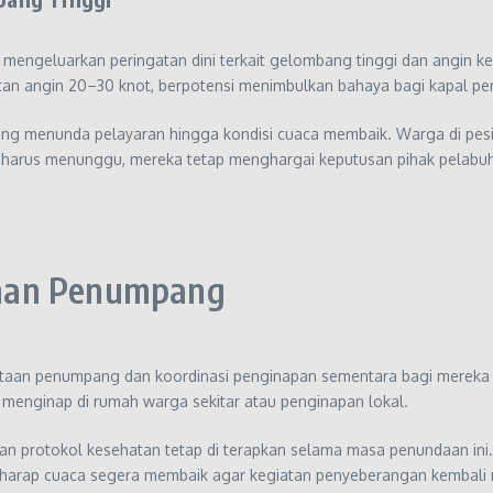
 mengeluarkan peringatan dini terkait gelombang tinggi dan angin ke
tan angin 20–30 knot, berpotensi menimbulkan bahaya bagi kapal p
 menunda pelayaran hingga kondisi cuaca membaik. Warga di pesisir 
us menunggu, mereka tetap menghargai keputusan pihak pelabuhan d
anan Penumpang
taan penumpang dan koordinasi penginapan sementara bagi mereka 
enginap di rumah warga sekitar atau penginapan lokal.
n protokol kesehatan tetap di terapkan selama masa penundaan ini.
erharap cuaca segera membaik agar kegiatan penyeberangan kembali