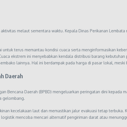
n aktivitas melaut sementara waktu. Kepala Dinas Perikanan Lembat
untuk terus memantau kondisi cuaca serta menginformasikan keberad
 Cuaca ekstrem ini menyebabkan kendala distribusi barang kebutuha
mbako lainnya. Hal ini berdampak pada harga di pasar lokal, meski b
ah Daerah
Bencana Daerah (BPBD) mengeluarkan peringatan dini kepada masyar
wa gelombang.
an kecelakaan laut dan memastikan jalur evakuasi tetap terbuka. Ko
ogistik mencoba mencari alternatif pengiriman darat atau menunggu