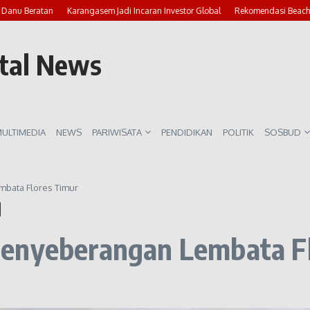
u Beratan
Karangasem Jadi Incaran Investor Global
Rekomendasi Beach Club
rtal News
ULTIMEDIA
NEWS
PARIWISATA
PENDIDIKAN
POLITIK
SOSBUD
mbata Flores Timur
Penyeberangan Lembata F