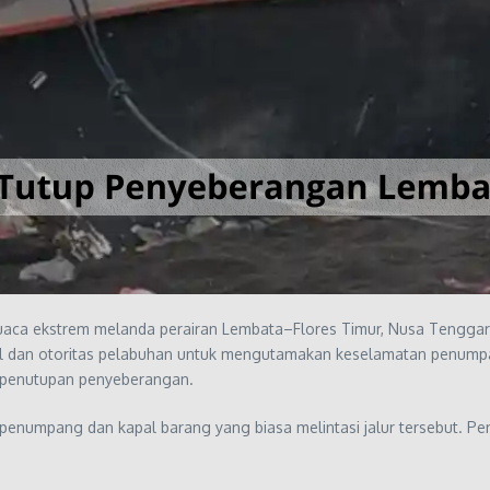
aca ekstrem melanda perairan Lembata–Flores Timur, Nusa Tenggara 
apal dan otoritas pelabuhan untuk mengutamakan keselamatan penum
 penutupan penyeberangan.
 penumpang dan kapal barang yang biasa melintasi jalur tersebut. 