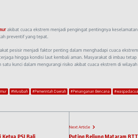
mur
akibat cuaca ekstrem menjadi pengingat pentingnya keselamatan
h preventif yang tepat.
rakat pesisir menjadi faktor penting dalam menghadapi cuaca ekstr
 terjaga hingga kondisi laut kembali aman. Masyarakat di imbau tetap
satu kunci dalam mengurangi risiko akibat cuaca ekstrem di wilayah p
imur
#Musibah
#Pemerintah Daerah
#Penanganan Bencana
#waspadacua
Next Article
 Ketua PSI Bali
Puting Beliung Mataram BTT