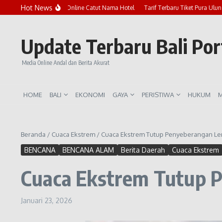
Lewati ke konten
Hot News
Marak Penipuan Online Catut Nama Hotel
Tarif Terbaru Tiket Pura Ulun Dan
Update Terbaru Bali Po
Media Online Andal dan Berita Akurat
HOME
BALI
EKONOMI
GAYA
PERISTIWA
HUKUM
M
Beranda
/
Cuaca Ekstrem
/
Cuaca Ekstrem Tutup Penyeberangan Le
BENCANA
BENCANA ALAM
Berita Daerah
Cuaca Ekstrem
Cuaca Ekstrem Tutup 
Januari 23, 2026