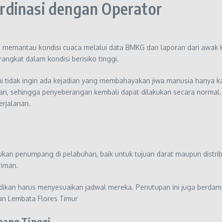
rdinasi dengan Operator
emantau kondisi cuaca melalui data BMKG dan laporan dari awak kap
ngkat dalam kondisi berisiko tinggi.
 tidak ingin ada kejadian yang membahayakan jiwa manusia hanya kar
an, sehingga penyeberangan kembali dapat dilakukan secara normal
rjalanan.
n penumpang di pelabuhan, baik untuk tujuan darat maupun distrib
riman.
dikan harus menyesuaikan jadwal mereka. Penutupan ini juga berdamp
gan Lembata Flores Timur
bang Tinggi