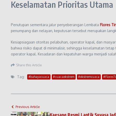
Keselamatan Prioritas Utama
Penutupan sementara jalur penyeberangan Lembata
Flores Ti
penumpang dan nelayan, keputusan tersebut merupakan langka
Kesiapsiagaan otoritas pelabuhan, operator kapal, dan masya
bahwa risiko dapat di minimalisir, sehingga keselamatan tetap
operator kapal. Kesadaran dan kepatuhan warga menjadi salah 
Share this Article
Tag:
#bahayacuaca
#cuacaekstrem
#ekstremcuaca
#FloresT
Previous Article
Kaesang Resmi Lantik Suyasa Jadi